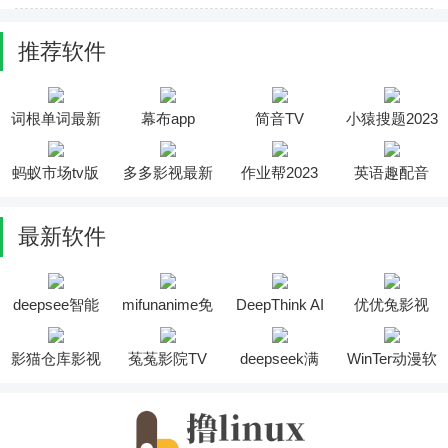
推荐软件
词根单词最新
幕布app
简音TV
小猿搜题2023
版
蚂蚁市场tv版
多多影视最新
作业帮2023
英语趣配音
版
最新软件
deepsee智能
mifunanime免
DeepThink AI
优优兔影视
助手软件
费版
软件
2025最新版安
装
影猫仓库影视
菟菟影院TV
deepseek满
WinTer动漫软
投屏软件
软件
血版
件