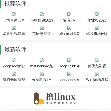
推荐软件
吐司单词安卓
小猿搜题2023
简音TV
作业帮2023
版
多多影视最新
英语趣配音
词根单词最新
蚂蚁市场tv版
版
版
最新软件
deepsee智能
mifunanime免
DeepThink AI
优优兔影视
助手软件
费版
软件
2025最新版安
装
影猫仓库影视
菟菟影院TV
deepseek满
WinTer动漫软
投屏软件
软件
血版
件