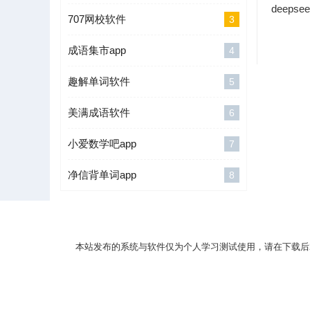
707网校软件
3
成语集市app
4
趣解单词软件
5
美满成语软件
6
小爱数学吧app
7
净信背单词app
8
本站发布的系统与软件仅为个人学习测试使用，请在下载后