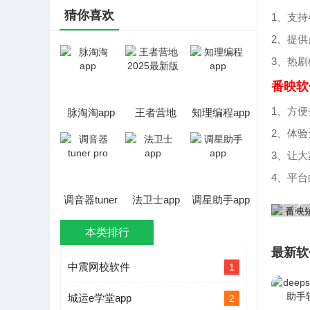
猜你喜欢
1、支
2、提
3、热
番映软
1、方
脉淘淘app
王者营地
知理编程app
2025最新版
2、体
3、让
4、平
调音器tuner
法卫士app
调星助手app
pro
本类排行
最新软
中震网校软件
1
城运e学堂app
2