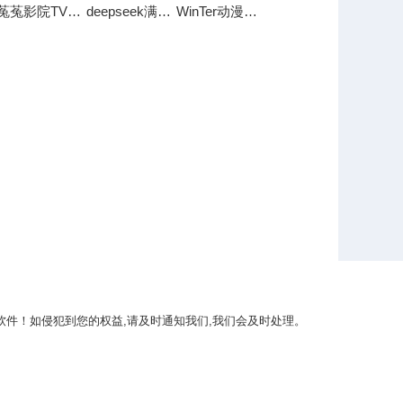
菟菟影院TV软件
deepseek满血版
WinTer动漫软件
件！如侵犯到您的权益,请及时通知我们,我们会及时处理。