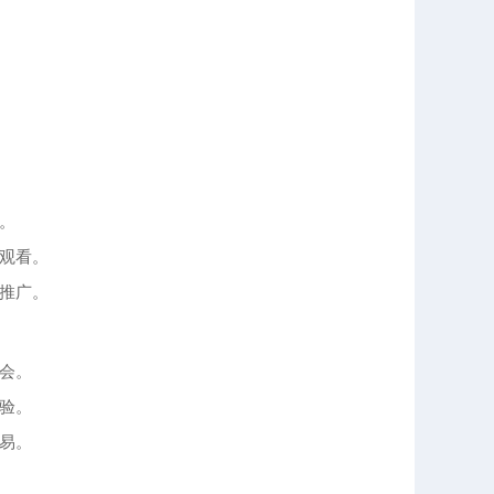
。
观看。
推广。
会。
验。
易。