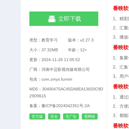
番映软
立即下载
1、精
2、汇
3、播
类型：教育学习
版本：v2.27.3
番映软
大小：37.32MB
年龄：12+
1、集
更新：2024-11-26 11:05:52
2、汇
厂商：河南中迈影视传媒有限公司
3、用
包名：com.zmys.funnin
番映软
MD5：30400475AC45DA8EA13820C9D
29D9615
1、通
备案：豫ICP备2024042351号-2A
2、方
3、都
官方版
安全
无广告
需网络
番映软