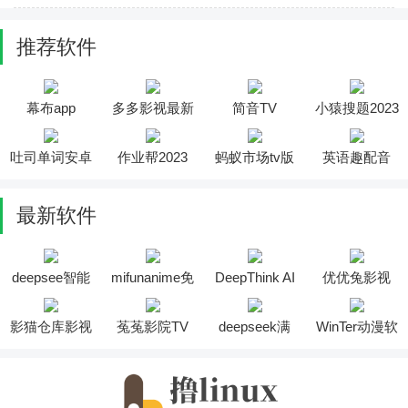
推荐软件
幕布app
多多影视最新
简音TV
小猿搜题2023
版
吐司单词安卓
作业帮2023
蚂蚁市场tv版
英语趣配音
版
最新软件
deepsee智能
mifunanime免
DeepThink AI
优优兔影视
助手软件
费版
软件
2025最新版安
装
影猫仓库影视
菟菟影院TV
deepseek满
WinTer动漫软
投屏软件
软件
血版
件