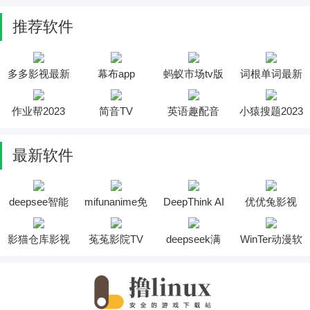
推荐软件
多多影视最新
幕布app
蚂蚁市场tv版
词根单词最新
版
版
作业帮2023
简音TV
英语趣配音
小猿搜题2023
最新软件
deepsee智能
mifunanime免
DeepThink AI
优优兔影视
助手软件
费版
软件
2025最新版安
装
影猫仓库影视
菟菟影院TV
deepseek满
WinTer动漫软
投屏软件
软件
血版
件