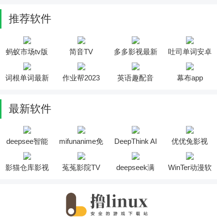
推荐软件
蚂蚁市场tv版
简音TV
多多影视最新
吐司单词安卓
版
版
词根单词最新
作业帮2023
英语趣配音
幕布app
版
最新软件
deepsee智能
mifunanime免
DeepThink AI
优优兔影视
助手软件
费版
软件
2025最新版安
装
影猫仓库影视
菟菟影院TV
deepseek满
WinTer动漫软
投屏软件
软件
血版
件