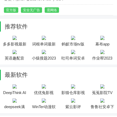
官方版
安全无广告
需网络
推荐软件
多多影视最新
词根单词最新
蚂蚁市场tv版
幕布app
版
版
英语趣配音
小猿搜题2023
吐司单词安卓
作业帮2023
版
最新软件
DeepThink AI
优优兔影视
影猫仓库影视
菟菟影院TV
软件
2025最新版安
投屏软件
软件
装
deepseek满
WinTer动漫软
紫云影评
鲁鲁社安卓下
血版
件
app2025
载软件