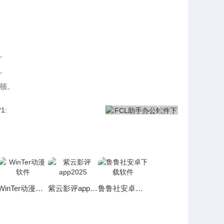
。
。
顿。
WinTer动漫软件
紫云影评app2025
鲁鲁社安卓下载软件