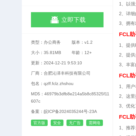
1、以
2、详
立即下载
3、拥
FCL
类型：办公商务
版本：v1.2
1、提
大小：35.81MB
年龄：12+
2、提
更新：2024-12-21 9:53:10
3、丰
厂商：合肥沁泽丰科技有限公司
FCL
包名：qzff.fclz.zhshou
1、用
MD5：46979b3dfb8e214a5b8c85325f11
2、这
607c
3、优
备案：皖ICP备2024035244号-23A
FCL
官方版
安全
无广告
需网络
1、推