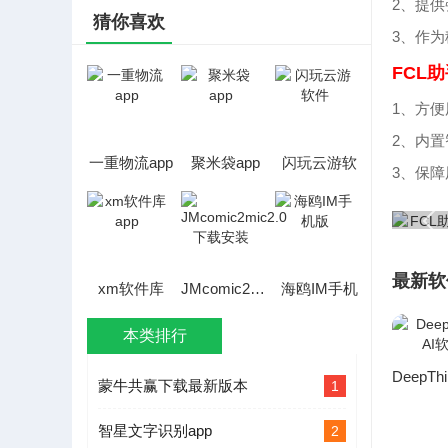
2、提
猜你喜欢
3、作
FCL
1、方
2、内
一重物流app
聚米袋app
闪玩云游软
3、保
件
最新软
xm软件库
JMcomic2mic2.0
海鸥IM手机
app
下载安装
版
本类排行
蒙牛共赢下载最新版本
1
智星文字识别app
2