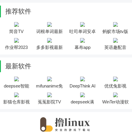
推荐软件
简音TV
词根单词最新
吐司单词安卓
蚂蚁市场tv版
版
版
作业帮2023
多多影视最新
幕布app
英语趣配音
版
最新软件
deepsee智能
mifunanime免
DeepThink AI
优优兔影视
助手软件
费版
软件
2025最新版安
装
影猫仓库影视
菟菟影院TV
deepseek满
WinTer动漫软
投屏软件
软件
血版
件