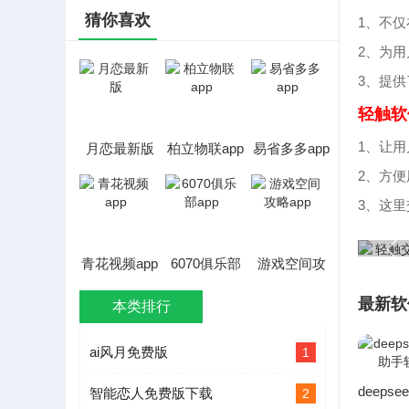
猜你喜欢
1、不
2、为
3、提
轻触软
1、让
月恋最新版
柏立物联app
易省多多app
2、方
3、这
青花视频app
6070俱乐部
游戏空间攻
app
略app
最新软
本类排行
ai风月免费版
1
智能恋人免费版下载
2