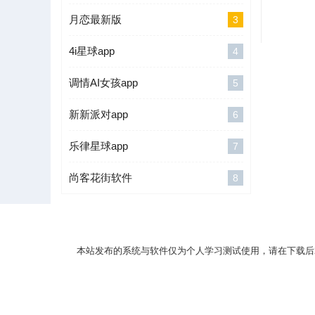
月恋最新版
3
4i星球app
4
调情AI女孩app
5
新新派对app
6
乐律星球app
7
尚客花街软件
8
本站发布的系统与软件仅为个人学习测试使用，请在下载后