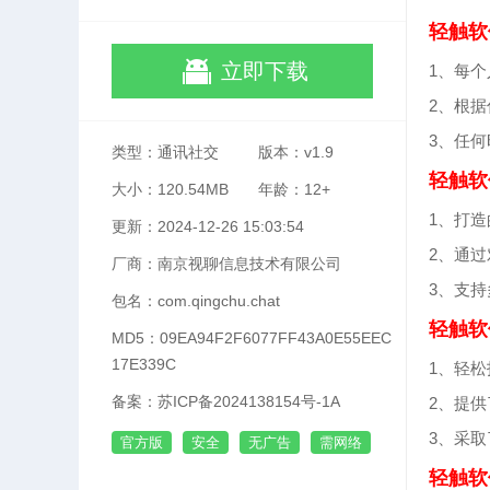
轻触软
立即下载
1、每
2、根
3、任
类型：通讯社交
版本：v1.9
轻触软
大小：120.54MB
年龄：12+
1、打
更新：2024-12-26 15:03:54
2、通
厂商：南京视聊信息技术有限公司
3、支
包名：com.qingchu.chat
轻触软
MD5：09EA94F2F6077FF43A0E55EEC
17E339C
1、轻
备案：苏ICP备2024138154号-1A
2、提
3、采
官方版
安全
无广告
需网络
轻触软