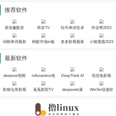
推荐软件
英语趣配音
简音TV
吐司单词安卓
作业帮2023
版
词根单词最新
蚂蚁市场tv版
多多影视最新
小猿搜题2023
版
版
最新软件
deepsee智能
mifunanime免
DeepThink AI
优优兔影视
助手软件
费版
软件
2025最新版安
装
影猫仓库影视
菟菟影院TV
deepseek满
WinTer动漫软
投屏软件
软件
血版
件