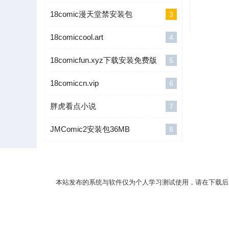
18comic漫天堂禁安装包
3
18comiccool.art
4
18comicfun.xyz下载安装免费版
5
18comiccn.vip
6
胖虎看点小说
7
JMComic2安装包36MB
8
本站发布的系统与软件仅为个人学习测试使用，请在下载后