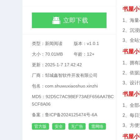
书屋小
立即下载
1、海
2、沉
3、全
类型：新闻阅读
版本：v1.0.1
书屋小
大小：70.01MB
年龄：12+
1、拥
更新：2025-1-7 17:42:42
2、依
厂商：邹城鑫智软件开发有限公司
3、设
包名：com.shuwuxiaoshuo.xinzhi
书屋小
MD5：92D5C7AC9BEF73AEF656AA7BC
5CF8A06
1、全
备案：鲁ICP备2024125474号-6A
2、每
3、方
官方版
安全
无广告
需网络
书屋小