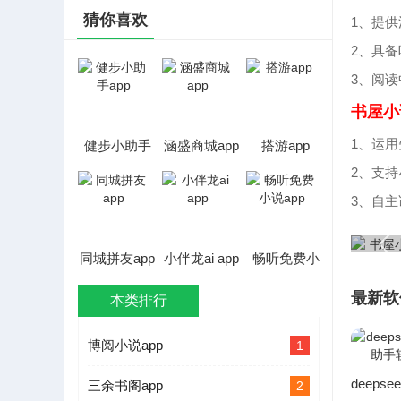
猜你喜欢
1、提
2、具
3、阅
书屋小
1、运
健步小助手
涵盛商城app
搭游app
app
2、支
3、自
同城拼友app
小伴龙ai app
畅听免费小
说app
最新软
本类排行
博阅小说app
1
三余书阁app
2