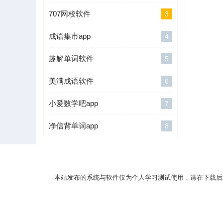
707网校软件
3
成语集市app
4
趣解单词软件
5
美满成语软件
6
小爱数学吧app
7
净信背单词app
8
本站发布的系统与软件仅为个人学习测试使用，请在下载后