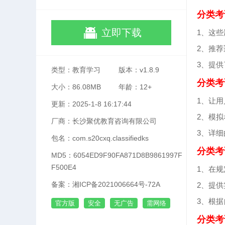
分类考
立即下载
1、这
2、推
3、提
类型：教育学习
版本：v1.8.9
分类考
大小：86.08MB
年龄：12+
1、让
更新：2025-1-8 16:17:44
2、模
厂商：长沙聚优教育咨询有限公司
3、详
包名：com.s20cxq.classifiedks
分类考
MD5：6054ED9F90FA871D8B9861997F
F500E4
1、在
备案：湘ICP备2021006664号-72A
2、提
3、根
官方版
安全
无广告
需网络
分类考