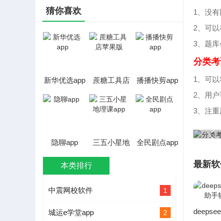
猜你喜欢
1、没
2、可
3、题
分类考
1、可
新华优选app
蔗糖工具店
播播快剪app
苹果版
2、用
3、注
隐聊app
三五小星地
全民剧点app
理课app
最新软
本类排行
中震网校软件
1
城运e学堂app
2