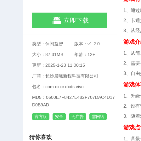
1、通
立即下载
2、卡
3、从
游戏介
类型：休闲益智
版本：v1.2.0
1、从
大小：87.31MB
年龄：12+
2、需
更新：2025-1-23 11:00:15
3、自
厂商：长沙晨曦新程科技有限公司
游戏体
包名：com.cxxc.dxds.vivo
1、升
MD5：0600E7F8427E482F707DAC4D17
D0B9AD
2、设
3、随
官方版
安全
无广告
需网络
游戏点
猜你喜欢
1、背