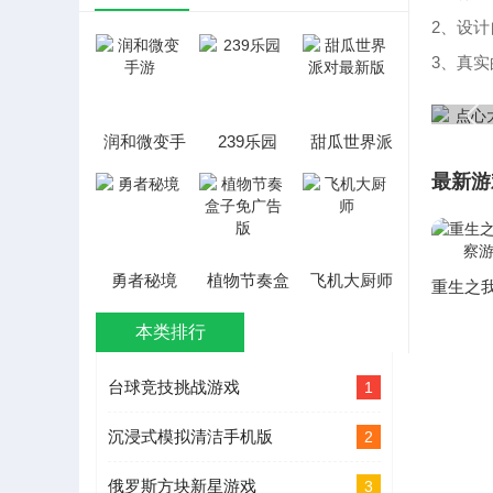
2、设
3、真
润和微变手
239乐园
甜瓜世界派
游
对最新版
最新游
勇者秘境
植物节奏盒
飞机大厨师
子免广告版
本类排行
台球竞技挑战游戏
1
沉浸式模拟清洁手机版
2
俄罗斯方块新星游戏
3