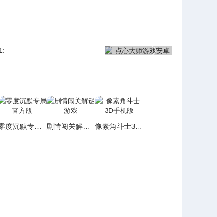
零度沉默专属官方版
剧情闯关解谜游戏
像素角斗士3D手机版