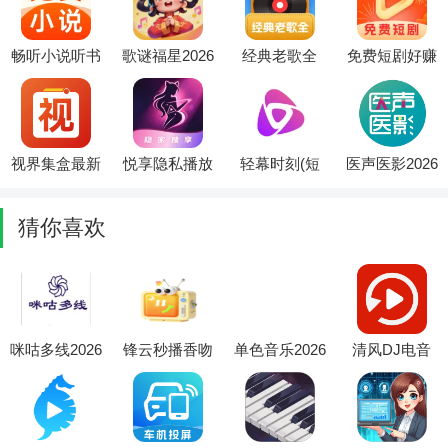
畅听小说听书
歌谜福星2026
经典老歌全
免费短剧好赚
(免费小说阅
最新版本
2026官方最新
2026最新版本
读器)
版本
视界集盒最新
悦享隐私播放
轻幕时刻(短
医声医影2026
手机版
器(隐私文件
剧追剧平台)
官方最新版本
管理)
猜你喜欢
咪咕多线2026
锋云秒播香吻
单色音乐2026
清风DJ电音
官方最新版本
版2026官方最
官方最新版本
库(音乐创作
新版本
应用)