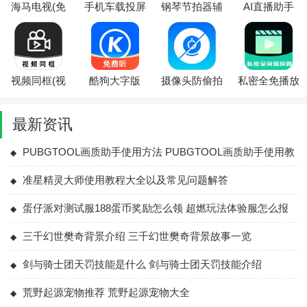
海马电视(免
手机车载投屏
钢琴节拍器辅
AI直播助手
费追剧软件)
2026官方最新
助(钢琴学习
(直播写作辅
版本
平台)
助)
视频同框(视
酷狗大字版
摄像头防偷拍
私密全免播放
频编辑功能)
2026官方最新
2026最新版本
器(影音私密
版本
管理)
最新资讯
PUBGTOOL画质助手使用方法 PUBGTOOL画质助手使用教
程大全
准星精灵大师使用教程大全以及常见问题解答
蛋仔派对测试服188蛋币奖励怎么领 超燃玩法体验服怎么报
名
三千幻世樊奇背景介绍 三千幻世樊奇背景故事一览
剑与骑士团天罚技能是什么 剑与骑士团天罚技能介绍
荒野起源宠物推荐 荒野起源宠物大全