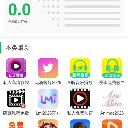
★
★
★
★
★
0.0
★
★
★
★
★
★
★
★
★
已有0人打分！
★
本类最新
私人高清影院
乌鸦传媒2026
Ai听音乐播放
爱听免费歌曲
播放器(隐私
最新版本
器最新手机版
(音乐播放软
视频播放器)
件)
隐藏私密免费
Lmi2026官方
私人免费加密
Animoe2026
播放器最新手
最新版本
播放器2026最
官方最新版本
机版
新版本