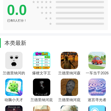
★
★
★
★
★
0.0
★
★
★
★
★
★
★
★
★
已有0人打分！
★
本类最新
兰德里纳河的
爆梗文字王
兰德里纳河森
一车当千2026
面膜菜单汉化
(文字解谜游
林(恐怖冒险
官方最新版本
(恐怖逃生解
戏)
游戏)
谜游戏)
动脑小天才
兰德里纳河庇
兰德里纳河庇
迷宫寻光者
(拼豆治愈小
护所2026官方
护所猫咪模组
2026最新版本