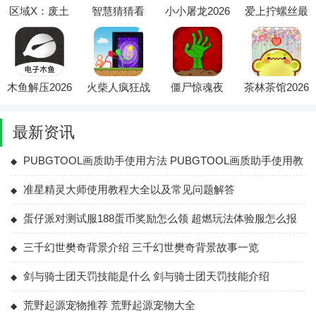
区域X：废土
智慧猜猜看
小小屠龙2026
爱上拧螺丝最
生存辅助菜单
(国风益智游
最新版本
新手机版
2026最新版本
戏)
木鱼解压2026
火柴人疯狂战
僵尸惊魂夜
茶林茶馆2026
最新版本
争最新手机版
(末日生存冒
最新版本
险游戏)
最新资讯
PUBGTOOL画质助手使用方法 PUBGTOOL画质助手使用教
程大全
准星精灵大师使用教程大全以及常见问题解答
蛋仔派对测试服188蛋币奖励怎么领 超燃玩法体验服怎么报
名
三千幻世樊奇背景介绍 三千幻世樊奇背景故事一览
剑与骑士团天罚技能是什么 剑与骑士团天罚技能介绍
荒野起源宠物推荐 荒野起源宠物大全