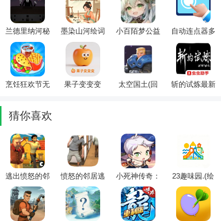
游戏)
最新版本
(恐怖逃脱游
戏)
兰德里纳河秘
墨染山河绘词
小百陌梦公益
自动连点器多
密之家最新手
(诗词成语答
全防免费版
指(自动连点
机版
题游戏)
2026官方最新
辅助工具)
版本
烹饪狂欢节无
果子变变变
太空国土(回
斩的试炼最新
限货币(烹饪
(水果消除游
合制战斗游
手机版
狂欢节游戏)
戏)
戏)
猜你喜欢
逃出愤怒的邻
愤怒的邻居逃
小死神传奇：
23趣味园.(绘
居家(邻居追
生最新手机版
重生辅助菜单
画趣味平台)
捕逃生游)
(死神养成游
戏)