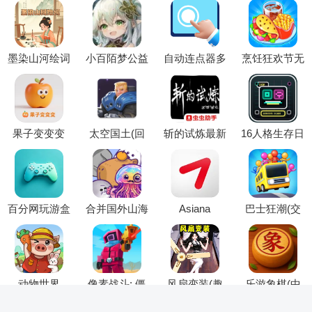
墨染山河绘词
小百陌梦公益
自动连点器多
烹饪狂欢节无
(诗词成语答
全防免费版
指(自动连点
限货币(烹饪
题游戏)
2026官方最新
辅助工具)
狂欢节游戏)
版本
果子变变变
太空国土(回
斩的试炼最新
16人格生存日
(水果消除游
合制战斗游
手机版
记(人格废土
戏)
戏)
生存游戏)
百分网玩游盒
合并国外山海
Asiana
巴士狂潮(交
最新手机版
经(合并表情
Airlines
通堵塞游戏)
包游戏)
动物世界
像素战斗: 僵
风扇变装(趣
乐游象棋(中
尸突袭2026官
味变装游戏)
国象棋游戏)