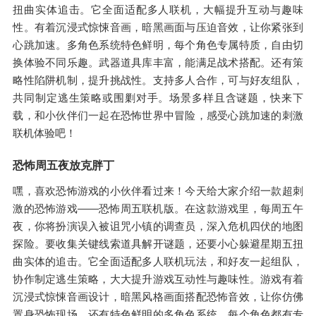
扭曲实体追击。它全面适配多人联机，大幅提升互动与趣味
性。有着沉浸式惊悚音画，暗黑画面与压迫音效，让你紧张到
心跳加速。多角色系统特色鲜明，每个角色专属特质，自由切
换体验不同乐趣。武器道具库丰富，能满足战术搭配。还有策
略性陷阱机制，提升挑战性。支持多人合作，可与好友组队，
共同制定逃生策略或围剿对手。场景多样且含谜题，快来下
载，和小伙伴们一起在恐怖世界中冒险，感受心跳加速的刺激
联机体验吧！
恐怖周五夜放克胖丁
嘿，喜欢恐怖游戏的小伙伴看过来！今天给大家介绍一款超刺
激的恐怖游戏——恐怖周五联机版。在这款游戏里，每周五午
夜，你将扮演误入被诅咒小镇的调查员，深入危机四伏的地图
探险。要收集关键线索道具解开谜题，还要小心躲避星期五扭
曲实体的追击。它全面适配多人联机玩法，和好友一起组队，
协作制定逃生策略，大大提升游戏互动性与趣味性。游戏有着
沉浸式惊悚音画设计，暗黑风格画面搭配恐怖音效，让你仿佛
置身恐怖现场。还有特色鲜明的多角色系统，每个角色都有专