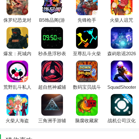
侏罗纪恐龙对
B5饰品阁(游
先锋枪手
火柴人诅咒
决世界2026官
戏交易平台)
Polywar聚战
2026官方最新
方最新版本
2026最新版本
版本
爆发：死城内
秒杀悬浮秒表
至尊乱斗火柴
森屿歌谣2026
置功能菜单
2026官方最新
人最新手机版
最新版本
(僵尸生存射
版本
击游戏)
荒野乱斗私人
超自然神威辅
数码宝贝战斗
SquadShooter
服最新版
助器(游戏辅
之魂2玩家自
小队射击(射
(Null’s Brawl)
助工具)
制(数码格斗
击游戏体验)
动作游戏)
火柴人海盗
三角洲手游辅
脑腐收藏家
战机公司汉化
(火柴人格斗
助2026最新版
2026官方最新
破解版下载
游戏)
本
版本