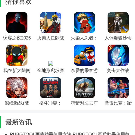
猜你喜欢
访客之夜2026
火柴人星际战
火柴人忍者：
人偶爆破沙盒
官方最新版本
争(火柴人战
忍者格斗(火
2026官方最新
争游戏)
柴人忍者游
版本
戏)
我在新大陆闯
全地形爬坡赛
亲爱的乘客游
突击大作战
关(火柴人战
2026最新版本
戏免广告(神
2026官方最新
争游戏)
话幸存者游
版本
戏)
巅峰激战(魔
格斗冲突：
狩猎对决去广
拳击比赛：跆
幻格斗游戏)
PFL原版安装
告最新手机版
拳道(拳击格
器最新手机版
斗游戏)
最新资讯
PUBGTOOL画质助手使用方法 PUBGTOOL画质助手使用教