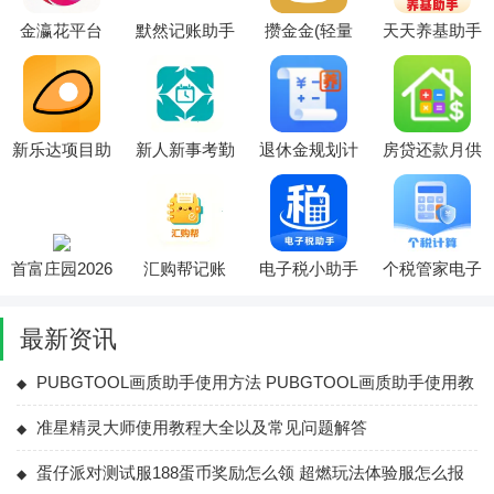
金瀛花平台
默然记账助手
攒金金(轻量
天天养基助手
(财务记账平
软件2026最新
化理财工具)
2026最新版本
台)
版本
新乐达项目助
新人新事考勤
退休金规划计
房贷还款月供
手2026最新版
记账软件(智
算器(养老金
计算软件2026
本
能财务管理软
测算工具)
官方最新版本
件)
首富庄园2026
汇购帮记账
电子税小助手
个税管家电子
官方最新版本
2026官方最新
(理财计算工
计算器(财税
版本
具箱)
管理工具)
最新资讯
PUBGTOOL画质助手使用方法 PUBGTOOL画质助手使用教
程大全
准星精灵大师使用教程大全以及常见问题解答
蛋仔派对测试服188蛋币奖励怎么领 超燃玩法体验服怎么报