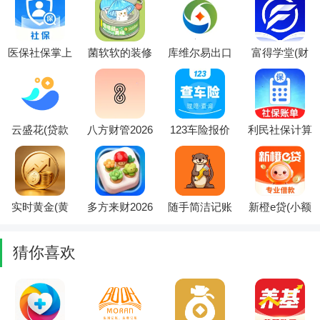
器)
具)
医保社保掌上
菌软软的装修
库维尔易出口
富得学堂(财
通2026最新版
手账(装修消
(出口贸易服
商提升平台)
本
除游戏)
务)
云盛花(贷款
八方财管2026
123车险报价
利民社保计算
借钱平台)
官方最新版本
快查最新手机
管家(财务计
版
算工具)
实时黄金(黄
多方来财2026
随手简洁记账
新橙e贷(小额
金资产记录)
最新手机版
软件最新手机
贷款服务)
版
猜你喜欢