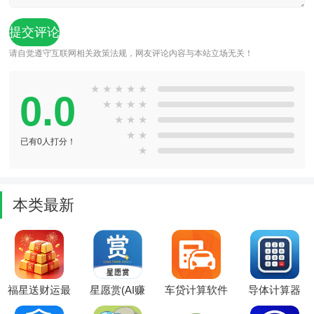
请自觉遵守互联网相关政策法规，网友评论内容与本站立场无关！
★
★
★
★
★
0.0
★
★
★
★
★
★
★
★
★
已有0人打分！
★
本类最新
福星送财运最
星愿赏(AI赚
车贷计算软件
导体计算器
新手机版
钱平台)
(多功能计算
(房贷计算工