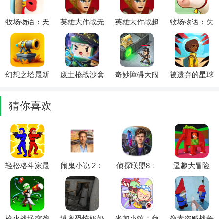
牧场物语：天
英雄大作战无
英雄大作战超
牧场物语：失
空树村2026最
敌神罚版最新
级疯狂版2026
落的山谷(牧
新版本
手机版
官方最新版本
场经营游戏)
幻想之塔最新
废土枪战沙盒
奇妙障碍大闯
被遗弃的星球
手机版
2026最新版本
关(末日生存
中文(像素冒
游戏)
险游戏)
猜你喜欢
轻松格斗家最
闹鬼小说 2：
侦探联盟8：
逗趣大冒险
新手机版
隐藏物品完整
冒险完整免谷
(脑腐脑冒险
版2026最新版
歌最新手机版
游戏)
本
枪火战场突袭
逃离恐怖奶奶
米加小镇：商
像素盗贼战争