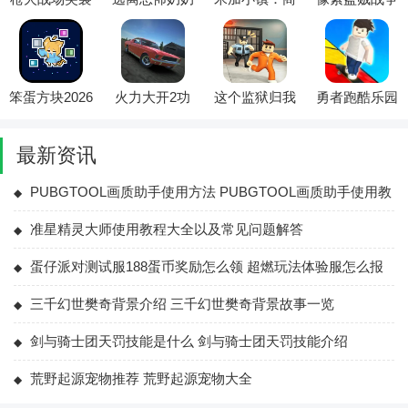
(射击冒险游
2026官方最新
店2026最新版
最新手机版
戏)
版本
本
笨蛋方块2026
火力大开2功
这个监狱归我
勇者跑酷乐园
最新版本
能菜单(俄罗
管(冒险逃脱
2026官方最新
斯汽车游戏)
游戏)
版本
最新资讯
PUBGTOOL画质助手使用方法 PUBGTOOL画质助手使用教
程大全
准星精灵大师使用教程大全以及常见问题解答
蛋仔派对测试服188蛋币奖励怎么领 超燃玩法体验服怎么报
名
三千幻世樊奇背景介绍 三千幻世樊奇背景故事一览
剑与骑士团天罚技能是什么 剑与骑士团天罚技能介绍
荒野起源宠物推荐 荒野起源宠物大全