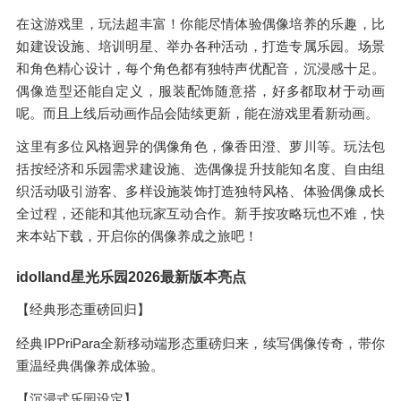
在这游戏里，玩法超丰富！你能尽情体验偶像培养的乐趣，比
如建设设施、培训明星、举办各种活动，打造专属乐园。场景
和角色精心设计，每个角色都有独特声优配音，沉浸感十足。
偶像造型还能自定义，服装配饰随意搭，好多都取材于动画
呢。而且上线后动画作品会陆续更新，能在游戏里看新动画。
这里有多位风格迥异的偶像角色，像香田澄、萝川等。玩法包
括按经济和乐园需求建设施、选偶像提升技能知名度、自由组
织活动吸引游客、多样设施装饰打造独特风格、体验偶像成长
全过程，还能和其他玩家互动合作。新手按攻略玩也不难，快
来本站下载，开启你的偶像养成之旅吧！
idolland星光乐园2026最新版本亮点
【经典形态重磅回归】
经典IPPriPara全新移动端形态重磅归来，续写偶像传奇，带你
重温经典偶像养成体验。
【沉浸式乐园设定】