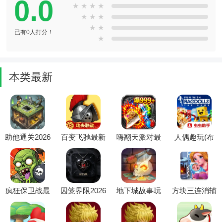
0.0
★
★
★
★
★
★
★
★
★
已有0人打分！
★
本类最新
助他通关2026
百变飞驰最新
嗨翻天派对最
人偶趣玩(布
官方最新版本
手机版
新手机版
娃娃沙盒游
戏)
疯狂保卫战最
囚笼界限2026
地下城故事玩
方块三连消辅
新手机版
最新版本
家自制菜单
助菜单(方块
2026最新版本
消除游戏)