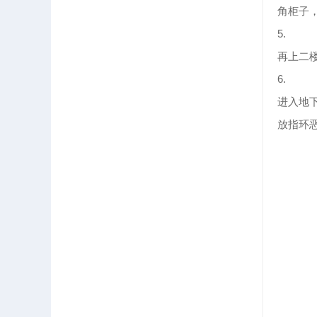
角柜子
5.
再上二
6.
进入地
放指环