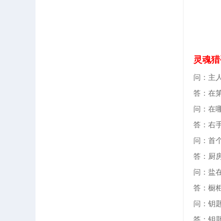
灵魂猎
问：主
答：在
问：在
答：右
问：首
答：厨
问：盐
答：橱
问：钥
答：钥