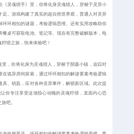
在《灵魂猎手》里，你将化身灵魂猎人，穿梭于灵异小
十足。游戏构建了真实的超自然世界观，普通人对灵异
解环环相扣的谜题，考验逻辑思维。还有实用攻略助你
房餐桌可获取电池、笔记等。现在有完整破解版本，电
魂狩猎之旅，快来体验吧！
在这里，你将化身为灵魂猎人，穿梭于阴森小镇，追踪对
要在诡异房间探索，通过环环相扣的解谜要素考验逻辑
道具、钥匙，应对各种灵异事件，解锁新区域。此次提
能让你专注享受这场惊心动魄的灵魂狩猎，直面内心恐
之旅吧。
抗并收服恶灵。环环相扣的解谜要素考验逻辑思维，要