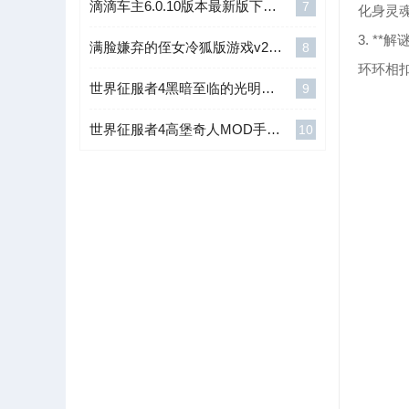
滴滴车主6.0.10版本最新版下载v5.2.15v5.2.15
7
化身灵
3. **
满脸嫌弃的侄女冷狐版游戏v2.1.1下载v2.1.1
8
环环相
世界征服者4黑暗至临的光明MOD安卓版v1.2.6 下载1.2.6
9
世界征服者4高堡奇人MOD手机版v1.2.0 下载1.2.0
10