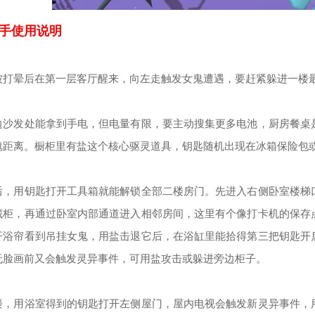
手使用说明
被打晕后在第一层客厅醒来，向左走触发女鬼遭遇，要赶紧躲进一楼
边沙发处能拿到手电，但电量有限，要主动搜集更多电池，厨房餐桌
魂距离。橱柜里有盐这个核心驱灵道具，钥匙随机出现在冰箱保险包
后，用钥匙打开工具箱就能解锁全部二楼房门。先进入右侧卧室楼梯
藏柜，再通过卧室内部通道进入相邻房间，这里有个像打卡机的保存
开浴帘看到吊挂女鬼，用盐击退它后，在浴缸里能拾得第三把钥匙开
无脸画前又会触发灵异事件，可用盐攻击或躲进旁边柜子。
楼，用浴室得到的钥匙打开左侧屋门，屋内电视会触发新灵异事件，