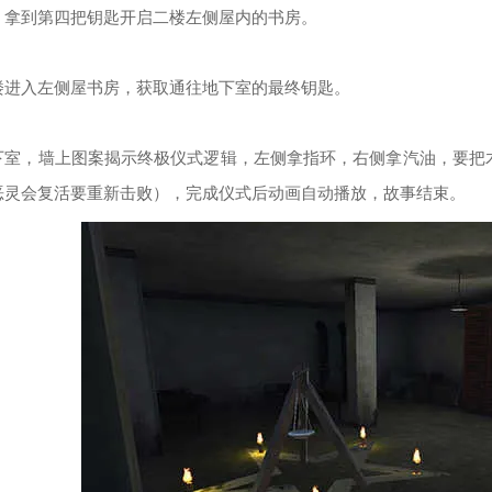
，拿到第四把钥匙开启二楼左侧屋内的书房。
楼进入左侧屋书房，获取通往地下室的最终钥匙。
下室，墙上图案揭示终极仪式逻辑，左侧拿指环，右侧拿汽油，要把
恶灵会复活要重新击败），完成仪式后动画自动播放，故事结束。