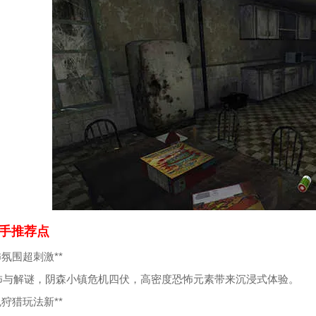
手推荐点
恐怖氛围超刺激**
怖与解谜，阴森小镇危机四伏，高密度恐怖元素带来沉浸式体验。
灵魂狩猎玩法新**