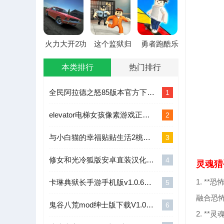
新版本
版
本
火力大开2功
这个监狱归
勇者跑酷乐
能菜单(俄罗
我管(冒险逃
园2026官方
斯汽车游戏)
脱游戏)
最新版本
本类排行
热门排行
全民阿拉德之怒85版本官方下载最新版v1.0
1
elevator电梯女孩像素游戏正版安卓v3.8.7v3.8.7
2
与小白猫的幸福贴贴生活2桃子移植v2.0下载v2.0
3
修女和光冷狐版安卓直装汉化版v1中文版下载v1
4
灵魂猎
1. **
卡琳典狱长手游手机版v1.0.6v1.0.6
5
融合恐
鬼谷八荒mod绅士版下载V1.0.1V1.0.1
6
2. **