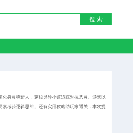
搜 索
家化身灵魂猎人，穿梭灵异小镇追踪对抗恶灵。游戏以
要素考验逻辑思维。还有实用攻略助玩家通关，本次提
。