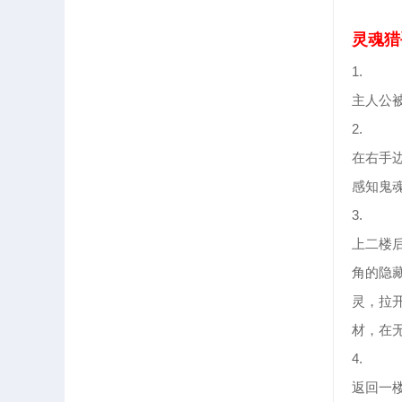
灵魂猎
1.
主人公
2.
在右手
感知鬼
3.
上二楼
角的隐
灵，拉
材，在
4.
返回一