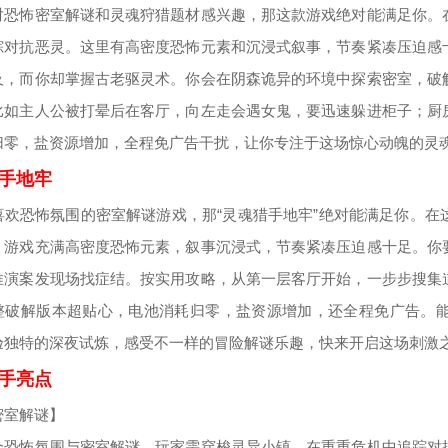
对恐怖密室解谜和灵魂狩猎题材感兴趣，那这款游戏绝对能满足你。
踪对抗恶灵。这里有高密度恐怖元素和沉浸式叙事，节奏紧凑压迫感
及，而你却掌握古老驱灵术。你会在阴森诡异的环境中探索密室，破
比如主人公被打晕后在客厅，向左走会遇女鬼，要迅速躲进柜子；厨
归零，盐资源增加，全程免广告干扰，让你专注于这场惊心动魄的灵
手地牢
喜欢恐怖氛围的密室解谜游戏，那“灵魂猎手地牢”绝对能满足你。
。游戏充满高密度恐怖元素，叙事沉浸式，节奏紧凑压迫感十足。你
推演案发现场找症结。按实用攻略，从第一层客厅开始，一步步搜集
整破解版本超贴心，电池消耗归零，盐资源增加，还全程免广告。
验独特的深夜试炼，感受不一样的冒险解谜乐趣，快来开启这场刺激
手亮点
密室解谜】
合恐怖氛围与密室解谜，玩家需穿梭灵异小镇，在重重危机中追踪对