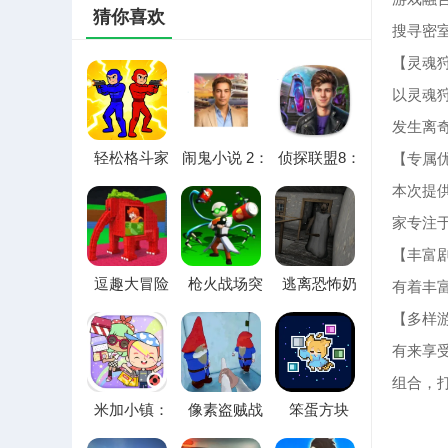
猜你喜欢
搜寻密
【灵魂
以灵魂
发生离
轻松格斗家
闹鬼小说 2：
侦探联盟8：
【专属
最新手机版
隐藏物品完
冒险完整免
本次提
整版2026最
谷歌最新手
新版本
机版
家专注
【丰富
逗趣大冒险
枪火战场突
逃离恐怖奶
有着丰
(脑腐脑冒险
袭(射击冒险
奶2026官方
【多样
游戏)
游戏)
最新版本
有来享
组合，
米加小镇：
像素盗贼战
笨蛋方块
商店2026最
争最新手机
2026最新版