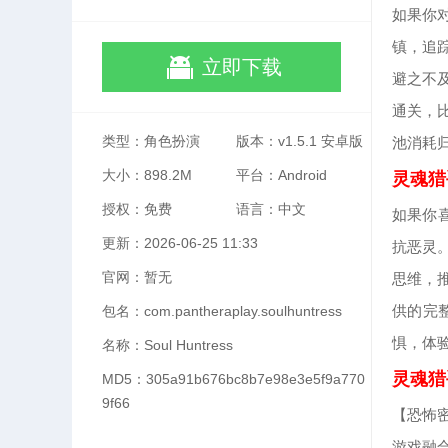
如果你
镇，追
立即下载
避之不
通关，
类型：角色扮演
版本：v1.5.1 安卓版
池消耗
大小：898.2M
平台：Android
灵魂猎
授权：免费
语言：中文
如果你
更新：2026-06-25 11:33
抗恶灵
官网：暂无
思维，
供的完
包名：com.pantheraplay.soulhuntress
惧，体
名称：Soul Huntress
灵魂猎
MD5：305a91b676bc8b7e98e3e5f9a770
9f66
【恐怖
游戏融