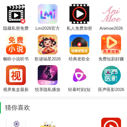
播放器(隐私
最新版本
器最新手机版
(音乐播放软
视频播放器)
件)
隐藏私密免费
Lmi2026官方
私人免费加密
Animoe2026
播放器最新手
最新版本
播放器2026最
官方最新版本
机版
新版本
畅听小说听书
歌谜福星2026
经典老歌全
免费短剧好赚
(免费小说阅
最新版本
2026官方最新
2026最新版本
读器)
版本
视界集盒最新
悦享隐私播放
轻幕时刻(短
医声医影2026
手机版
器(隐私文件
剧追剧平台)
官方最新版本
管理)
猜你喜欢