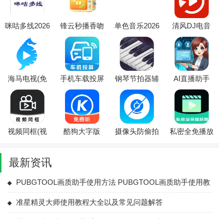
咪咕多线2026
锋云秒播香吻
单色音乐2026
清风DJ电音
官方最新版本
版2026官方最
官方最新版本
库(音乐创作
新版本
应用)
海马电视(免
手机车载投屏
钢琴节拍器辅
AI直播助手
费追剧软件)
2026官方最新
助(钢琴学习
(直播写作辅
版本
平台)
助)
视频同框(视
酷狗大字版
摄像头防偷拍
私密全免播放
频编辑功能)
2026官方最新
2026最新版本
器(影音私密
版本
管理)
最新资讯
PUBGTOOL画质助手使用方法 PUBGTOOL画质助手使用教
程大全
准星精灵大师使用教程大全以及常见问题解答