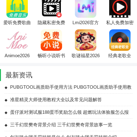
管理)
视频播放器)
爱听免费歌曲
隐藏私密免费
Lmi2026官方
私人免费加密
(音乐播放软
播放器最新手
最新版本
播放器2026最
件)
机版
新版本
Animoe2026
畅听小说听书
歌谜福星2026
经典老歌全
官方最新版本
(免费小说阅
最新版本
2026官方最新
读器)
版本
最新资讯
PUBGTOOL画质助手使用方法 PUBGTOOL画质助手使用教
程大全
准星精灵大师使用教程大全以及常见问题解答
蛋仔派对测试服188蛋币奖励怎么领 超燃玩法体验服怎么报
名
三千幻世樊奇背景介绍 三千幻世樊奇背景故事一览