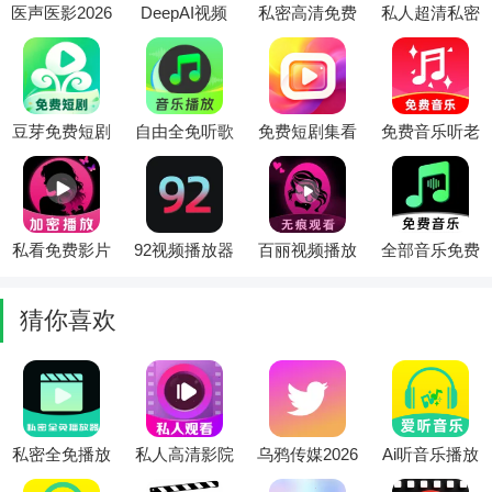
医声医影2026
DeepAI视频
私密高清免费
私人超清私密
官方最新版本
制作(AI视频
播放器(本地
播放器2026官
创作工具)
视频播放器)
方最新版本
豆芽免费短剧
自由全免听歌
免费短剧集看
免费音乐听老
2026最新版本
音乐播放器最
软件2026官方
歌软件最新手
新手机版
最新版本
机版
私看免费影片
92视频播放器
百丽视频播放
全部音乐免费
播放器(多功
2026最新版本
器2026最新版
(音乐播放应
能应用工具)
本
用)
猜你喜欢
私密全免播放
私人高清影院
乌鸦传媒2026
Ai听音乐播放
器(影音私密
播放器(隐私
最新版本
器最新手机版