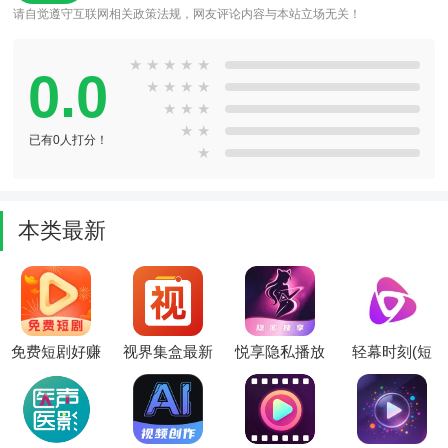
请自觉遵守互联网相关政策法规，网友评论内容与本站立场无关！
★
★
★
★
★
0.0
★
★
★
★
★
★
★
★
★
已有0人打分！
★
本类最新
免费短剧好赚
视界集盒最新
悦享隐私播放
轻幕时刻(短
2026最新版本
手机版
器(隐私文件
剧追剧平台)
管理)