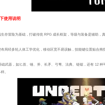
下使用说明
城生存冒险为基础，打破传统 RPG 成长框架，等级与装备是辅助，
键布局经多轮人体工学优化，移动区宽不易误触，技能键位置贴合拇
 类基础武器，如匕首、锤、斧、长矛、弓弩、法典、链锯，还有 12
多样。