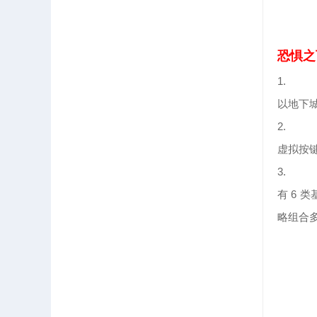
恐惧之
1.
以地下
2.
虚拟按
3.
有 6
略组合