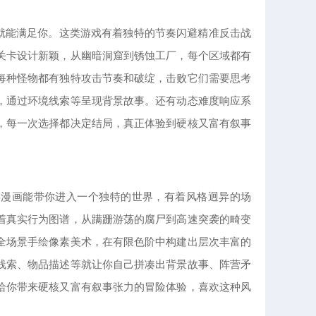
戏就能满足你。这类游戏有着独特的节奏闪避精准反击战
关卡设计新颖，从幽暗洞窟到锈蚀工厂，每个区域都有
每种怪物都有独特攻击节奏和破绽，击败它们需要思考
，通过环境线索等呈现背景故事。还有动态难度响应系
，每一次选择都决定结局，真正体验到硬核又富有叙事
类漫画能带你进入一个独特的世界，有着风格迥异的场
着真实行为图谱，从蹒跚游荡的腐尸到高速突袭的畸变
全场景手绘像素美术，在有限色阶中构建出层次丰富的
线索、物品描述等就让你自己拼凑出背景故事、阵营矛
给你带来硬核又富有叙事张力的冒险体验，喜欢这种风