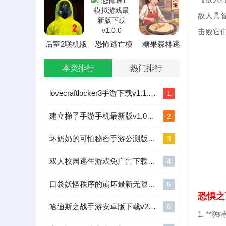
版
版正版下载
(合作恐怖游
戏)
敌人具
击败它
后室2联机版
恐怖逃亡模
糖果森林逃
功能菜单最
拟游戏最新
脱烹饪游戏
新手机版
版下载
本类排行
热门排行
lovecraftlocker3手游下载v1.1.83
1
建立梯子手游手机最新版v1.0下载v1.0
2
坏奶奶的可怕秘密手游公测版下载v1.2
3
双人校园逃生游戏免广告下载v1.0.0
4
口袋妖怪秩序的崩坏最新无限内购版v2.0下载v2.0
5
恐惧之
哈迪斯之战手游安卓版下载v2020.9.16
6
1. **