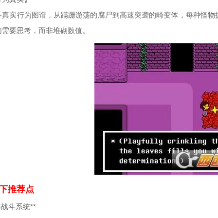
备真实行为图谱，从蹒跚游荡的腐尸到高速突袭的畸变体，每种怪物
们需要思考，而非堆砌数值。
下推荐点
独特战斗系统**