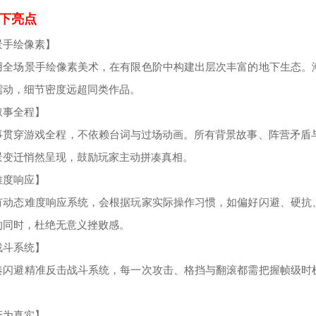
下亮点
景手绘像素】
用全场景手绘像素美术，在有限色阶中构建出层次丰富的地下生态。
蠕动，细节密度远超同类作品。
叙事全程】
事贯穿游戏全程，不依赖台词与过场动画。所有背景故事、阵营矛盾
景变迁悄然呈现，鼓励玩家主动拼凑真相。
难度响应】
有动态难度响应系统，会根据玩家实际操作习惯，如偏好闪避、硬抗
的同时，杜绝无意义挫败感。
战斗系统】
奏闪避精准反击战斗系统，每一次攻击、格挡与翻滚都需把握帧级时
。
行为真实】