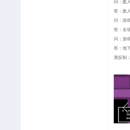
问：敌
答：敌
问：游
答：全
问：游
答：地
测反制