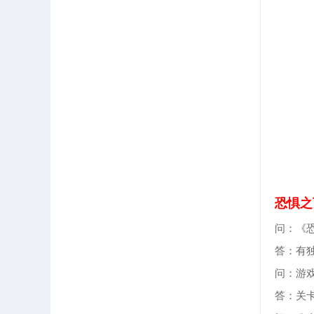
恐惧之
问：《
答：有
问：游
答：关