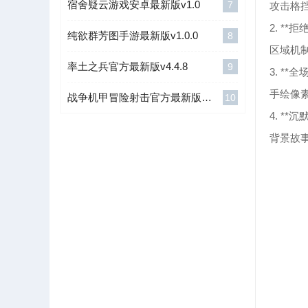
宿舍疑云游戏安卓最新版v1.0
7
攻击格
2. **
纯欲群芳图手游最新版v1.0.0
8
区域机
率土之兵官方最新版v4.4.8
9
3. **
手绘像
战争机甲冒险射击官方最新版下载v4.7.15
10
4. **沉
背景故