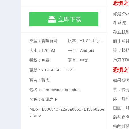
恐惧之
你是否
立即下载
斗系统
独立机
类型：冒险解谜
版本：v1.7.1.1 手机版
而非单
统，根
大小：176.5M
平台：Android
张力的
授权：免费
语言：中文
恐惧之
更新：2026-06-03 16:21
官网：暂无
如果你
景，像
包名：com.rewase.bonetale
体，每
名称：传说之下
画面，
MD5：b3069407a2a3a885571433b82be
77d62
盾与角
格的赶