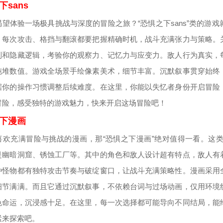
下sans
渴望体验一场极具挑战与深度的冒险之旅？“恐惧之下sans”类的游
，每次攻击、格挡与翻滚都要把握精确时机，战斗充满张力与策略。
制和隐藏逻辑，考验你的观察力、记忆力与应变力。敌人行为真实，
纯堆数值。游戏全场景手绘像素美术，细节丰富。沉默叙事贯穿始终
据你的操作习惯调整后续难度。在这里，你能以失忆者身份开启冒险
冒险，感受独特的游戏魅力，快来开启这场冒险吧！
下漫画
喜欢充满冒险与挑战的漫画，那“恐惧之下漫画”绝对值得一看。这
是幽暗洞窟、锈蚀工厂等。其中的角色和敌人设计超有特点，敌人有
种怪物都有独特攻击节奏与破绽窗口，让战斗充满策略性。漫画采用
细节满满。而且它通过沉默叙事，不依赖台词与过场动画，仅用环境
色命运，沉浸感十足。在这里，每一次选择都可能导向不同结局，能
紧来探索吧。