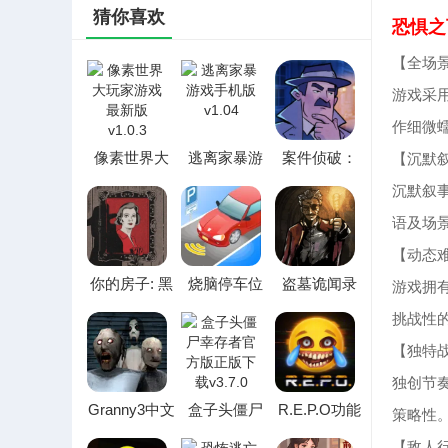
猜你喜欢
恐惧之
【全场
游戏采
作细微
像素世界大
逃离家暴游
案件侦破：
【沉默
玩家游戏最
戏手机版
伦敦档案(推
沉默叙
新版
理解谜游戏)
语及场
【动态
你的房子: 黑
烧脑停车位
盗墓诡闻录
游戏拥
暗之谜完整
2026最新版
最新手机版
挑战性
版2026最新
本
版本
【独特
独创节
Granny3中文
盒子头僵尸
R.E.P.O功能
策略性
版最新手机
幸存者官方
菜单汉化版
【敌人