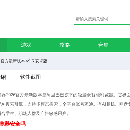
游戏
攻略
合集
官方最新版本 v9.5 安卓版
软件截图
介绍
览器2026官方最新版本是阿里巴巴旗下的轻量级智能浏览器。它
置AI搜索引擎，支持多模态搜索，全平台账号互通。有AI相机、网
适合学生、职场人群及广告敏感用户。
览器安全吗