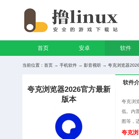
首页
安卓
软件
当前位置：
首页
→
手机软件
→
影音视听
→ 夸克浏览器2026
软件
夸克浏览器2026官方最新
版本
夸克浏
低。内
图等，
夸克浏