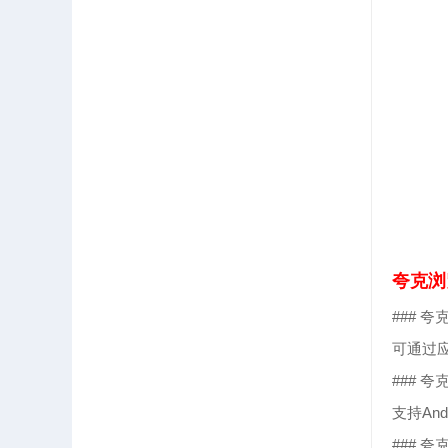
夸克浏
### 
可通过应
### 
支持And
### 