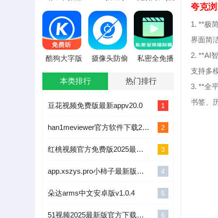
夸克浏
辅助(钢琴学
(直播写作辅
频编辑功能)
习平台)
助)
1. **
界面简
2. **A
酷狗大字版
摄像头防偷
私密全免播
2026官方最
拍2026最新
放器(影音私
支持多
新版本
版本
密管理)
本类排行
热门排行
3. **
书签、
豆花视频免费版最新appv20.0
1
han1meviewer官方软件下载2025最新版v0.15.5
2
红桃视频官方免费版2025最新版下载安装v1.2
3
app.xszys.pro小柿子最新版官方下载v1.3.5
4
朵达arms中文安卓版v1.0.4
5
51视频2025最新版官方下载（51影视）v19.8.5
6