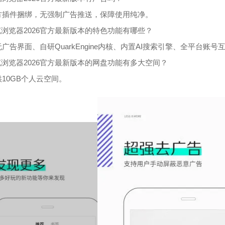
方插件捆绑，无强制广告推送，保障使用纯净。
夸克浏览器2026官方最新版本的特色功能有哪些？
广告界面、自研QuarkEngine内核、内置AI搜索引擎、全平台账
夸克浏览器2026官方最新版本的网盘功能有多大空间？
10GB个人云空间。