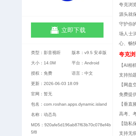
夸克浏
源头就保
守护你
立即下载
场人士
心、畅
类型：影音视听
版本：v9.5 安卓版
夸克浏
大小：14.0M
平台：Android
【AI相
授权：免费
语言：中文
支持拍
更新：2026-06-03 18:09
【网盘
官网：暂无
免费提
【垂直
包名：com.roshan.apps.dynamic.island
高考、
名称：动态岛
【隐私
MD5：920afe5d196ab87f63b70c078ef4b
5f8
支持无痕