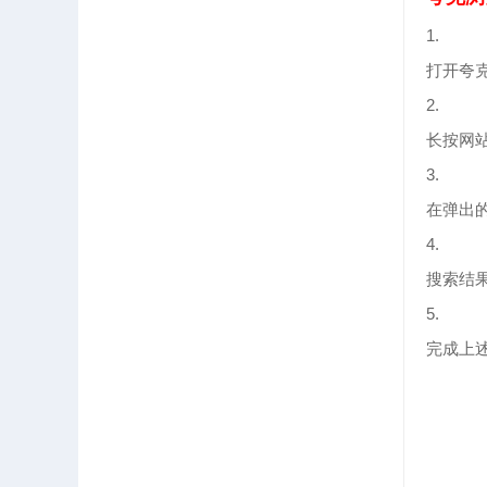
1.
打开夸
2.
长按网
3.
在弹出
4.
搜索结
5.
完成上