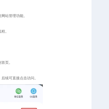
发网站管理功能。
流程。
。
到首页。
，后续可直接点击访问。