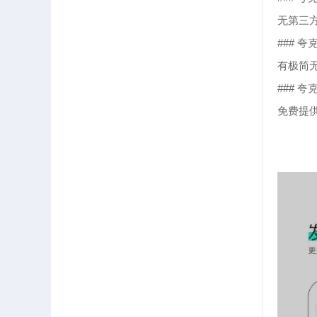
无第三
### 
有极简无
### 
免费提供