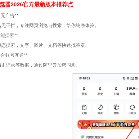
览器2026官方最新版本推荐点
极简无广告**
洁无干扰，专注网页浏览与搜索，给你纯净体验。
I智能搜索**
模态搜索，文字、图片、文档等快速找答案。
全平台账号互通**
历史记录等数据，通过阿里云加密同步。