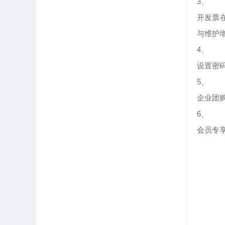
3、
开发票
与维护
4、
设置密
5、
企业团
6、
会员专