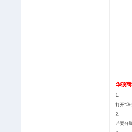
华硕商
1、
打开“华
2、
若要分