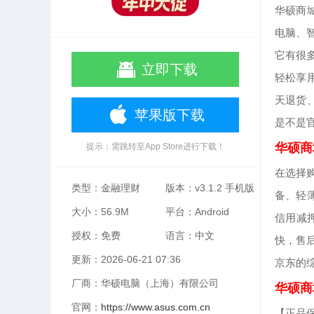
华硕商
电脑、
它有很
立即下载
轻松享
天退货
苹果版下载
是不是
华硕商
提示：需跳转至App Store进行下载！
在选择
类型：金融理财
版本：v3.1.2 手机版
备、轻
大小：56.9M
平台：Android
信用减
授权：免费
语言：中文
快，售
更新：2026-06-21 07:36
京东的
厂商：华硕电脑（上海）有限公司
华硕商
官网：
https://www.asus.com.cn
【正品