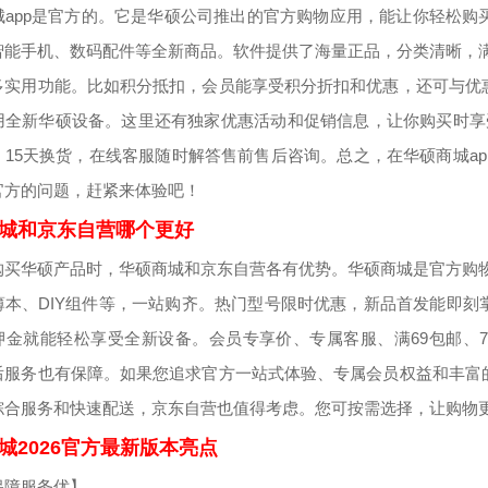
城app是官方的。它是华硕公司推出的官方购物应用，能让你轻松
智能手机、数码配件等全新商品。软件提供了海量正品，分类清晰，
多实用功能。比如积分抵扣，会员能享受积分折扣和优惠，还可与优
用全新华硕设备。这里还有独家优惠活动和促销信息，让你购买时享
、15天换货，在线客服随时解答售前售后咨询。总之，在华硕商城a
官方的问题，赶紧来体验吧！
城和京东自营哪个更好
购买华硕产品时，华硕商城和京东自营各有优势。华硕商城是官方购
薄本、DIY组件等，一站购齐。热门型号限时优惠，新品首发能即刻
押金就能轻松享受全新设备。会员专享价、专属客服、满69包邮、
后服务也有保障。如果您追求官方一站式体验、专属会员权益和丰富
综合服务和快速配送，京东自营也值得考虑。您可按需选择，让购物
城2026官方最新版本亮点
保障服务优】