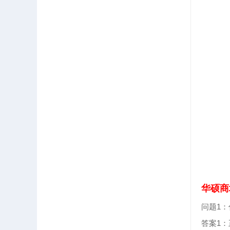
华硕商
问题1
答案1