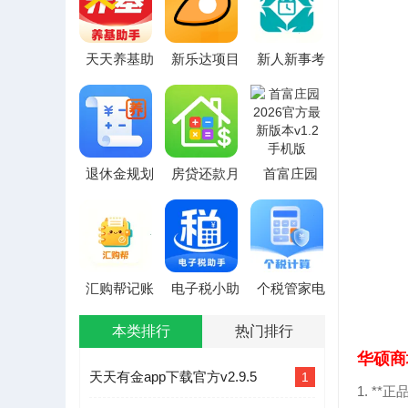
天天养基助
新乐达项目
新人新事考
手2026最新
助手2026最
勤记账软件
版本
新版本
(智能财务管
理软件)
退休金规划
房贷还款月
首富庄园
计算器(养老
供计算软件
2026官方最
金测算工具)
2026官方最
新版本
新版本
汇购帮记账
电子税小助
个税管家电
2026官方最
手(理财计算
子计算器(财
新版本
工具箱)
税管理工具)
本类排行
热门排行
华硕商
天天有金app下载官方v2.9.5
1
1. **正