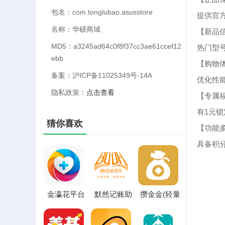
包名：com.tonglubao.asusstore
提供官
名称：华硕商城
【新品
MD5：a3245ad64c0f8f37cc3ae61ccef12
热门型
ebb
【购物
备案：沪ICP备11025349号-14A
优化性
隐私政策：
点击查看
【专属
有1元
猜你喜欢
【功能
具备积
金瀛花平台
默然记账助
攒金金(轻量
(财务记账平
手软件2026
化理财工具)
台)
最新版本