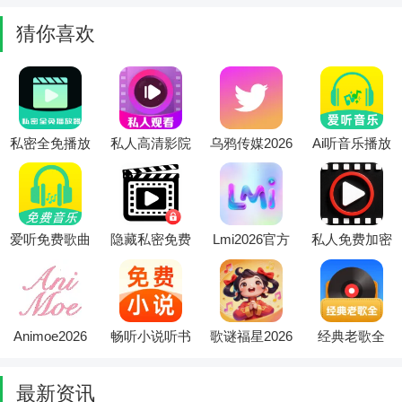
能应用工具)
本
用)
猜你喜欢
私密全免播放
私人高清影院
乌鸦传媒2026
Ai听音乐播放
器(影音私密
播放器(隐私
最新版本
器最新手机版
管理)
视频播放器)
爱听免费歌曲
隐藏私密免费
Lmi2026官方
私人免费加密
(音乐播放软
播放器最新手
最新版本
播放器2026最
件)
机版
新版本
Animoe2026
畅听小说听书
歌谜福星2026
经典老歌全
官方最新版本
(免费小说阅
最新版本
2026官方最新
读器)
版本
最新资讯