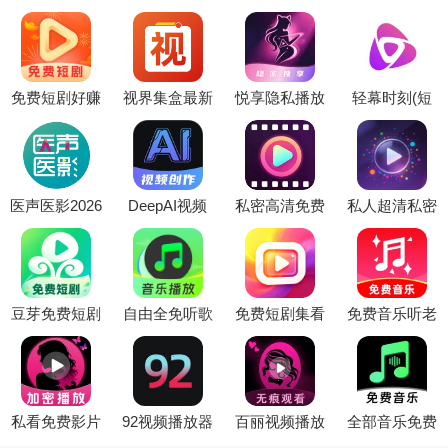
免费短剧好赚
视界集盒最新
悦享隐私播放
轻幕时刻(短
2026最新版本
手机版
器(隐私文件
剧追剧平台)
管理)
医声医影2026
DeepAI视频
私密高清免费
私人超清私密
官方最新版本
制作(AI视频
播放器(本地
播放器2026官
创作工具)
视频播放器)
方最新版本
豆芽免费短剧
自由全免听歌
免费短剧集看
免费音乐听老
2026最新版本
音乐播放器最
软件2026官方
歌软件最新手
新手机版
最新版本
机版
私看免费影片
92视频播放器
百丽视频播放
全部音乐免费
播放器(多功
2026最新版本
器2026最新版
(音乐播放应