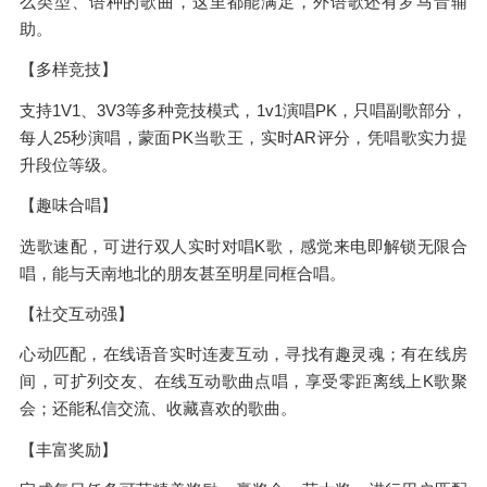
么类型、语种的歌曲，这里都能满足，外语歌还有罗马音辅
助。
【多样竞技】
支持1V1、3V3等多种竞技模式，1v1演唱PK，只唱副歌部分，
每人25秒演唱，蒙面PK当歌王，实时AR评分，凭唱歌实力提
升段位等级。
【趣味合唱】
选歌速配，可进行双人实时对唱K歌，感觉来电即解锁无限合
唱，能与天南地北的朋友甚至明星同框合唱。
【社交互动强】
心动匹配，在线语音实时连麦互动，寻找有趣灵魂；有在线房
间，可扩列交友、在线互动歌曲点唱，享受零距离线上K歌聚
会；还能私信交流、收藏喜欢的歌曲。
【丰富奖励】