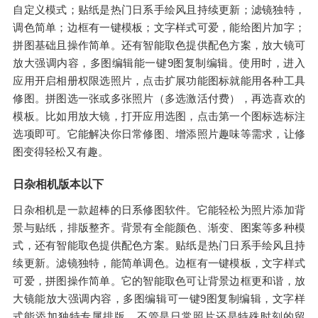
自定义模式；贴纸是热门日系手绘风且持续更新；滤镜独特，
调色简单；边框有一键模板；文字样式可爱，能给图片加字；
拼图基础且操作简单。还有智能取色提供配色方案，放大镜可
放大强调内容，多图编辑能一键9图复制编辑。使用时，进入
应用开启相册权限选照片，点击扩展功能图标就能用各种工具
修图。拼图选一张或多张照片（多选激活付费），再选喜欢的
模板。比如用放大镜，打开应用选图，点击第一个图标选标注
选项即可。它能解决你日常修图、增添照片趣味等需求，让修
图变得轻松又有趣。
日杂相机版本以下
日杂相机是一款超棒的日系修图软件。它能轻松为照片添加背
景与贴纸，排版整齐。背景有全能颜色、渐变、图案等多种模
式，还有智能取色提供配色方案。贴纸是热门日系手绘风且持
续更新。滤镜独特，能简单调色。边框有一键模板，文字样式
可爱，拼图操作简单。它的智能取色可让背景边框更和谐，放
大镜能放大强调内容，多图编辑可一键9图复制编辑，文字样
式能添加独特专属排版。不管是日常照片还是特殊时刻的留