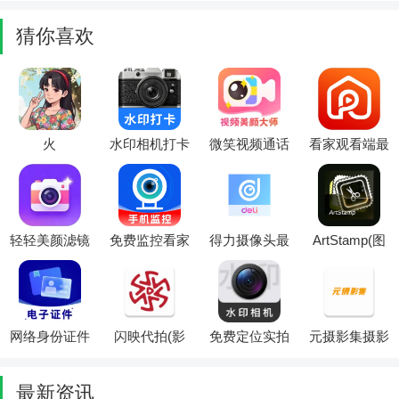
官方最新版本
2026最新版本
子修图最新手
官方最新版本
机版
猜你喜欢
火
水印相机打卡
微笑视频通话
看家观看端最
鱼.NanoBanana
拍免费(影像
美颜大师(视
新手机版
最新手机版
记录工具)
频美颜修图软
件)
轻轻美颜滤镜
免费监控看家
得力摄像头最
ArtStamp(图
相机(美颜拍
远程最新手机
新手机版
片编辑工具)
照工具)
版
网络身份证件
闪映代拍(影
免费定位实拍
元摄影集摄影
助理2026最新
像代拍服务)
水印相机(水
师APP2026官
版本
印相机打卡工
方最新版本
最新资讯