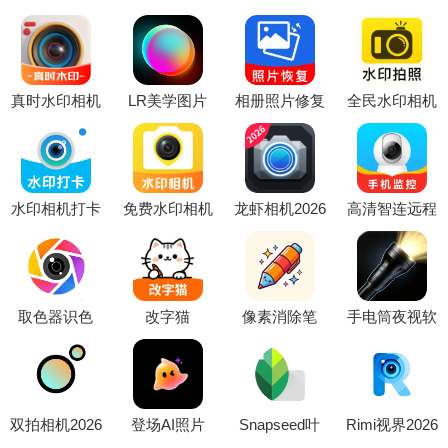
真时水印相机
LR美学图片
相册照片修复
全民水印相机
(水印拍照工
调色(手机修
帮手最新手机
拍照打卡(水
具)
图工具)
版
印相机记录服
务)
水印相机打卡
免费水印相机
龙虾相机2026
高清智连远程
照相2026最新
定位快拍照
最新版本
监控软件2026
版本
(现场记录工
最新版本
具)
取色器识色
改字猫
像素消除笔
手电筒夜视软
(全能取色工
APP(AI图片
(图像视频编
件(多功能手
具)
处理工具)
辑)
电筒)
双拍相机2026
登场AI照片
Snapseed叶
Rimi视界2026