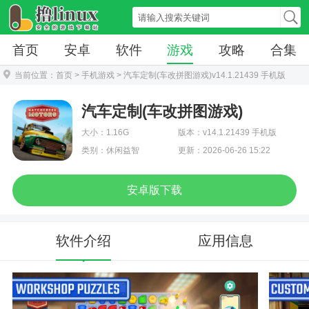
首页
安卓
软件
游戏
攻略
合集
当前位置：
首页
>
手机游戏
> 汽车定制(车改拼图游戏)v14.1.21439 手机版
汽车定制(车改拼图游戏)
大小：1.16G
版本：v14.1.21439 手机版
类别：休闲益智
更新：2026-06-26 15:22
安卓版下载
软件介绍
应用信息