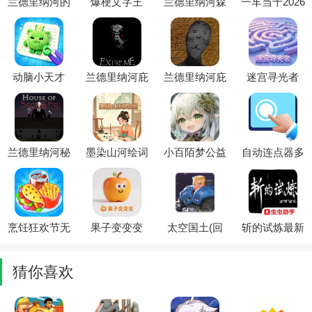
兰德里纳河的
爆梗文字王
兰德里纳河森
一车当千2026
面膜菜单汉化
(文字解谜游
林(恐怖冒险
官方最新版本
(恐怖逃生解
戏)
游戏)
谜游戏)
动脑小天才
兰德里纳河庇
兰德里纳河庇
迷宫寻光者
(拼豆治愈小
护所2026官方
护所猫咪模组
2026最新版本
游戏)
最新版本
(恐怖逃脱游
戏)
兰德里纳河秘
墨染山河绘词
小百陌梦公益
自动连点器多
密之家最新手
(诗词成语答
全防免费版
指(自动连点
机版
题游戏)
2026官方最新
辅助工具)
版本
烹饪狂欢节无
果子变变变
太空国土(回
斩的试炼最新
限货币(烹饪
(水果消除游
合制战斗游
手机版
狂欢节游戏)
戏)
戏)
猜你喜欢