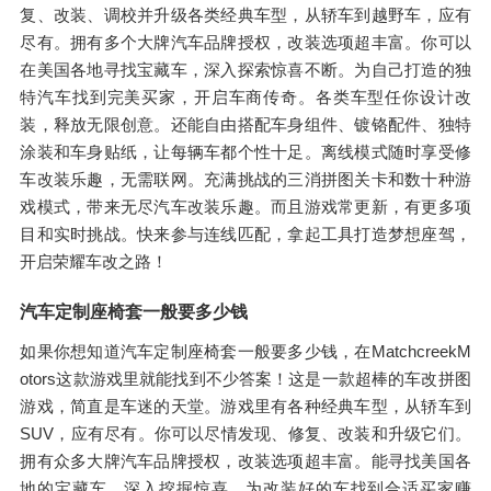
复、改装、调校并升级各类经典车型，从轿车到越野车，应有
尽有。拥有多个大牌汽车品牌授权，改装选项超丰富。你可以
在美国各地寻找宝藏车，深入探索惊喜不断。为自己打造的独
特汽车找到完美买家，开启车商传奇。各类车型任你设计改
装，释放无限创意。还能自由搭配车身组件、镀铬配件、独特
涂装和车身贴纸，让每辆车都个性十足。离线模式随时享受修
车改装乐趣，无需联网。充满挑战的三消拼图关卡和数十种游
戏模式，带来无尽汽车改装乐趣。而且游戏常更新，有更多项
目和实时挑战。快来参与连线匹配，拿起工具打造梦想座驾，
开启荣耀车改之路！
汽车定制座椅套一般要多少钱
如果你想知道汽车定制座椅套一般要多少钱，在MatchcreekM
otors这款游戏里就能找到不少答案！这是一款超棒的车改拼图
游戏，简直是车迷的天堂。游戏里有各种经典车型，从轿车到
SUV，应有尽有。你可以尽情发现、修复、改装和升级它们。
拥有众多大牌汽车品牌授权，改装选项超丰富。能寻找美国各
地的宝藏车，深入挖掘惊喜。为改装好的车找到合适买家赚