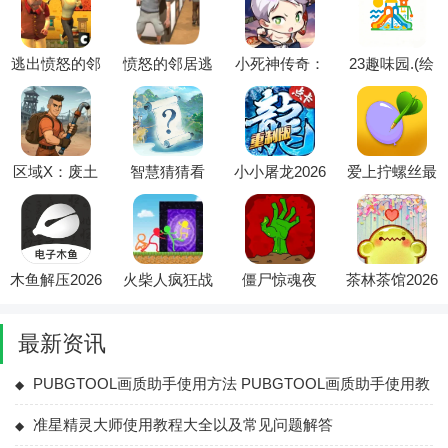
逃出愤怒的邻
愤怒的邻居逃
小死神传奇：
23趣味园.(绘
居家(邻居追
生最新手机版
重生辅助菜单
画趣味平台)
捕逃生游)
(死神养成游
戏)
区域X：废土
智慧猜猜看
小小屠龙2026
爱上拧螺丝最
生存辅助菜单
(国风益智游
最新版本
新手机版
2026最新版本
戏)
木鱼解压2026
火柴人疯狂战
僵尸惊魂夜
茶林茶馆2026
最新版本
争最新手机版
(末日生存冒
最新版本
险游戏)
最新资讯
PUBGTOOL画质助手使用方法 PUBGTOOL画质助手使用教
程大全
准星精灵大师使用教程大全以及常见问题解答