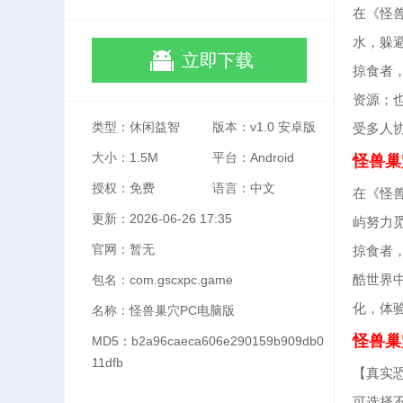
在《怪
水，躲
立即下载
掠食者
资源；
类型：休闲益智
版本：v1.0 安卓版
受多人
大小：1.5M
平台：Android
怪兽巢
授权：免费
语言：中文
在《怪
更新：2026-06-26 17:35
屿努力
官网：暂无
掠食者
酷世界
包名：com.gscxpc.game
化，体
名称：怪兽巢穴PC电脑版
怪兽巢
MD5：b2a96caeca606e290159b909db0
11dfb
【真实
可选择