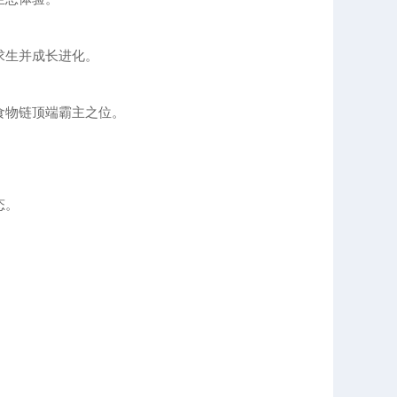
求生并成长进化。
食物链顶端霸主之位。
态。