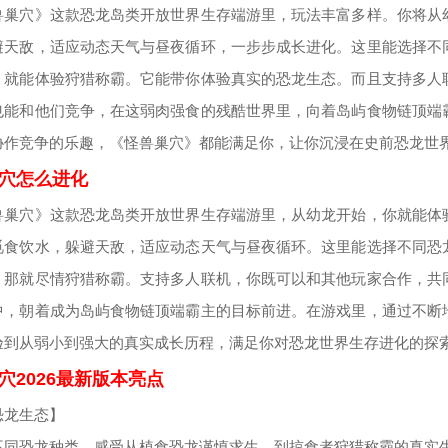
兽巢穴》这款恐龙岛类开放世界生存端游里，玩法丰富多样。你将从
避天敌，适应动态天气与昼夜循环，一步步成长进化。这里能选择不
，就能体验狩猎称霸。它能带你体验真实的恐龙生态。而且支持多人
也能和他们竞争，在这弱肉强食的残酷世界里，向着岛屿食物链顶端
协作竞争的乐趣，《怪兽巢穴》都能满足你，让你沉浸在史前恐龙世
穴怎么进化
兽巢穴》这款恐龙岛类开放世界生存端游里，从幼龙开始，你就能体
觅食饮水，躲避天敌，适应动态天气与昼夜循环。这里能选择不同恐
，那就尽情狩猎称霸。支持多人联机，你既可以和其他玩家合作，共
中，朝着成为岛屿食物链顶端霸主的目标前进。在游戏里，通过不断
验到从弱小到强大的真实成长历程，满足你对恐龙世界生存进化的探
穴2026最新版本亮点
恐龙生态】
不同恐龙种类，感受从植食恐龙谨慎求生，到掠食者狩猎称霸的真实