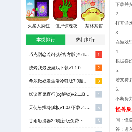
本
本
下载并安
2、
打开游
火柴人疯狂
僵尸惊魂夜
茶林茶馆
战争最新手
(末日生存冒
2026最新版
3、
机版
险游戏)
本
本类排行
热门排行
在游戏
4、
巧克甜恋2汉化版官方版(全dlc)v1.667.3下载v1.667.3
1
根据喜
烧烤我最强游戏下载v1.1.0
2
5、
若支持
希尔微奴隶生活冷狐版7.0魔改版手游v7.0下载v7.0
3
6、
妖谈百鬼夜行(cg解锁)v2.11B下载v2.11B
4
不断努
天使纷扰冷狐板v1.0.0下载v1.0.0
5
怪兽巢
问：怪兽
甘雨触摸器3.0最新版免费下载v3.0
6
答：进