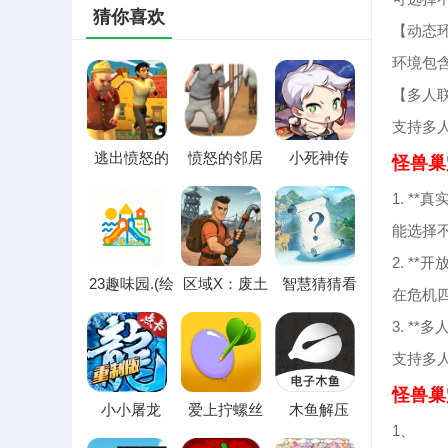
猜你喜欢
【动态
环境包
【多人
支持多
逃出愤怒的
愤怒的邻居
小死神传
怪兽巢
邻居家(邻居
逃生最新手
奇：重生辅
追捕逃生游)
机版
助菜单(死神
1. **
养成游戏)
能选择
2. **
23趣味园.(绘
区域X：废土
智慧猜猜看
在危机
画趣味平台)
生存辅助菜
(国风益智游
单2026最新
戏)
3. **
版本
支持多
怪兽巢
小小屠龙
爱上拧螺丝
木鱼解压
2026最新版
最新手机版
2026最新版
1、