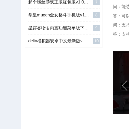
起个螺丝游戏正版红包版v1.0.0.3
7
问：能
拳皇mugen全女格斗手机版v1.5.7下载v1.5.7
8
答：可
问：支
星露谷物语内置功能菜单版下载v1.6.15.0
9
答：支
delta模拟器安卓中文最新版v1.6.5
10