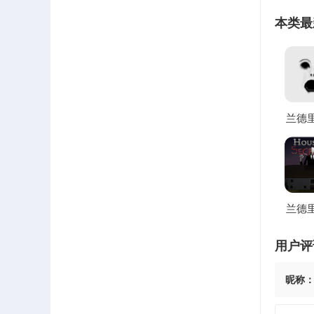
本类最
兰德
的面
汉化(
生解谜
兰德
秘密
新手
用户评
昵称