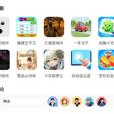
新
里纳河
爆梗文字王
兰德里纳河
一车当千
动脑小天
膜菜单
(文字解谜游
森林(恐怖冒
2026官方最
(拼豆治
恐怖逃
戏)
险游戏)
新版本
游戏)
游戏)
里纳河
墨染山河绘
小百陌梦公
自动连点器
烹饪狂欢
之家最
词(诗词成语
益全防免费
多指(自动连
无限货币
机版
答题游戏)
版2026官方
点辅助工具)
饪狂欢节
论
最新版本
戏)
：