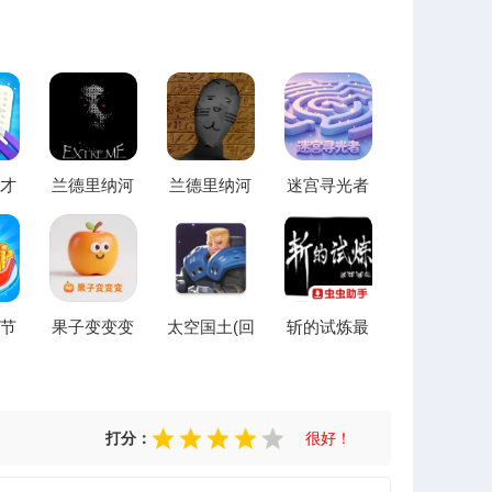
才
兰德里纳河
兰德里纳河
迷宫寻光者
愈小
庇护所2026
庇护所猫咪
2026最新版
官方最新版
模组(恐怖逃
本
本
脱游戏)
节
果子变变变
太空国土(回
斩的试炼最
(烹
(水果消除游
合制战斗游
新手机版
游
戏)
戏)
打分：
很好！