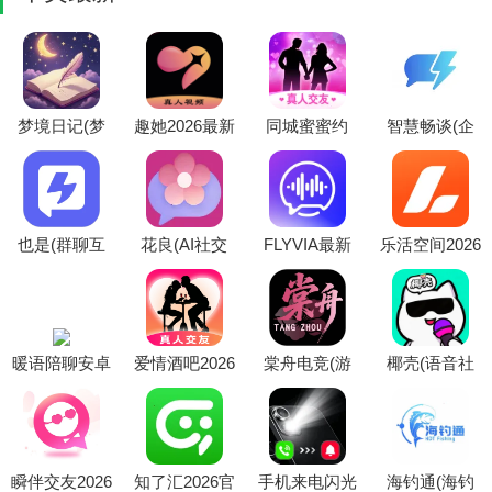
梦境日记(梦
趣她2026最新
同城蜜蜜约
智慧畅谈(企
境记录助手)
版本
(同城交友平
业通讯软件)
台)
也是(群聊互
花良(AI社交
FLYVIA最新
乐活空间2026
动APP)
APP)
手机版
最新版本
暖语陪聊安卓
爱情酒吧2026
棠舟电竞(游
椰壳(语音社
版app下载
最新版本
戏陪玩平台)
交平台)
瞬伴交友2026
知了汇2026官
手机来电闪光
海钓通(海钓