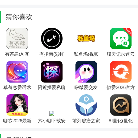
官方最新版本
方最新版本
2026最新版本
实用平台)
猜你喜欢
有茶肆(AI互
有指南(彩虹
私鱼坞(视频
聊天记录速云
动剧情平台)
交友软件)
创作社交软
备份2026官方
件)
最新版本
草莓恋爱话术
附近探爱私聊
啵啵爱交友
倾爱2026官方
宝典2026最新
(交友聊天平
2026官方最新
最新版本
版本
台)
版本
聊芯2026最新
六小聊下载安
前列腺癌之家
AI量化(量化
版本
装
(医患服务平
投资平台)
台)