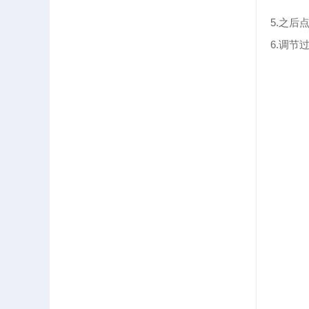
5.之
6.调