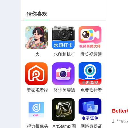
猜你喜欢
火
水印相机打
微笑视频通
鱼.NanoBanana
卡拍免费(影
话美颜大师
最新手机版
像记录工具)
(视频美颜修
图软件)
看家观看端
轻轻美颜滤
免费监控看
最新手机版
镜相机(美颜
家远程最新
拍照工具)
手机版
Bett
1. **
得力摄像头
ArtStamp(图
网络身份证