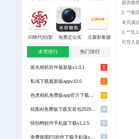
提供曲
最新手机版
片编辑工具)
件助理2026
最新版本
2. **
未完成
3. **
闪映代拍(影
免费定位实
元摄影集摄
可导入
像代拍服务)
拍水印相机
影师
(水印相机打
APP2026官
本类排行
热门排行
卡工具)
方最新版本
留光相机软件最新版v1.0.1
1
私域下载最新版appv10.0
2
色虎相机免费版app官方下载v1.0.1
3
炫图AI免费版下载安装包2025v1.3.8
4
快拍鸭软件手机版下载v1.2.5
5
免费抠图PS软件下载手机版v1.0.2
6