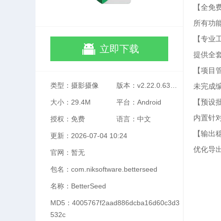
【全免
所有功
【专业
立即下载
提供全
【项目
类型：摄影摄像
版本：v2.22.0.633363672 手机版
未完成
【预设
大小：29.4M
平台：Android
内置针
授权：免费
语言：中文
【输出
更新：2026-07-04 10:24
优化导
官网：暂无
包名：com.niksoftware.betterseed
名称：BetterSeed
MD5：4005767f2aad886dcba16d60c3d3
532c