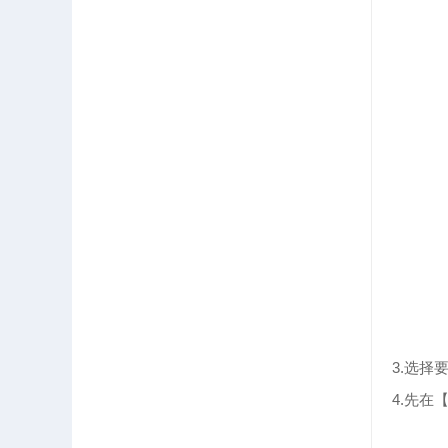
3.选
4.先