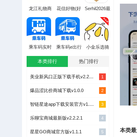
龙江礼物商
花信好物(好
Serhil2026最
城(黑土地农
物在线商城)
新版本
品平台)
乘车码实时
乘车码e出行
小金乐选骑
通2026官方
2026官方最
手端2026最
最新版本
新版本
新版本
本类排行
热门排行
美业新风口正版下载手机v2.2.1.1
1
爆品涩比价商城下载v1.0.0
2
智链星途app下载安装官方v1.0.9
3
乐聊宝商城最新版v2.2.2.1
4
本类最
星星GO商城官方版v1.1.1
5