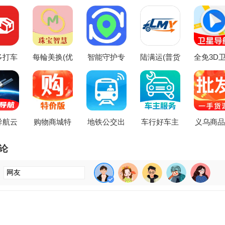
多打车
每輪美换(优
智能守护专
陆满运(普货
全免3D
2026
惠购物商城)
家2026官方
整车物流)
地图最新
最新版
最新版本
机版
本
导航云
购物商城特
地铁公交出
车行好车主
义乌商品
出行导
价版(高性价
行通(公交天
服务2026最
购市场(
具)
比购物平台)
气查询)
新版本
算价新平
论
：