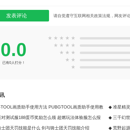
请自觉遵守互联网相关政策法规，网友评
★
★
★
★
★
0.0
★
★
★
★
★
★
★
★
★
已有0人打分！
★
讯
GTOOL画质助手使用方法 PUBGTOOL画质助手使用教
准星精
全
派对测试服188蛋币奖励怎么领 超燃玩法体验服怎么报
三千幻世
骑士团天罚技能是什么 剑与骑士团天罚技能介绍
荒野起源