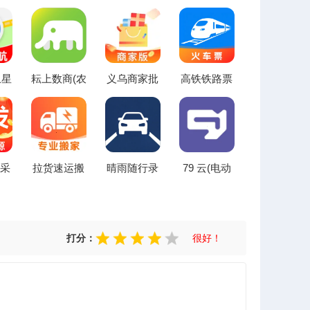
卫星
耘上数商(农
义乌商家批
高铁铁路票
手
产品贸易系
发市场最新
出行查(高铁
统)
手机版
出行查询工
具)
采
拉货速运搬
晴雨随行录
79 云(电动
购物
家2026官方
(出行规划助
越野平台)
台)
最新版本
手)
打分：
很好！