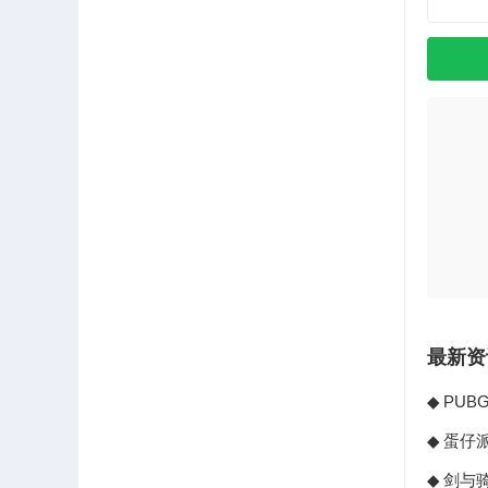
最新资
PUB
程大
蛋仔
名
剑与