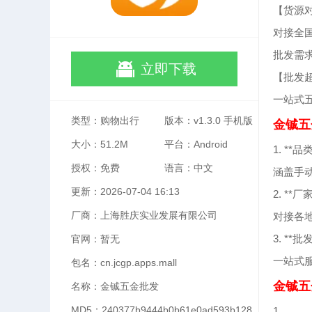
【货源
对接全
批发需
立即下载
【批发
一站式
类型：购物出行
版本：v1.3.0 手机版
金铖五
大小：51.2M
平台：Android
1. **品
授权：免费
语言：中文
涵盖手
更新：2026-07-04 16:13
2. **厂
厂商：上海胜庆实业发展有限公司
对接各
3. **批
官网：暂无
一站式
包名：cn.jcgp.apps.mall
金铖五
名称：金铖五金批发
MD5：240377b9444b0b61e0ad593b128
1、