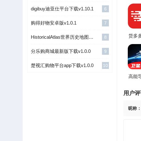
digibuy迪亚仕平台下载v1.10.1
6
购得好物安卓版v1.0.1
7
货多
HistoricalAtlas世界历史地图软件v1.0.8
8
用户端
官方
分乐购商城最新版下载v1.0.0
9
楚视汇购物平台app下载v1.0.0
10
高能
地图(
航工
用户评
昵称