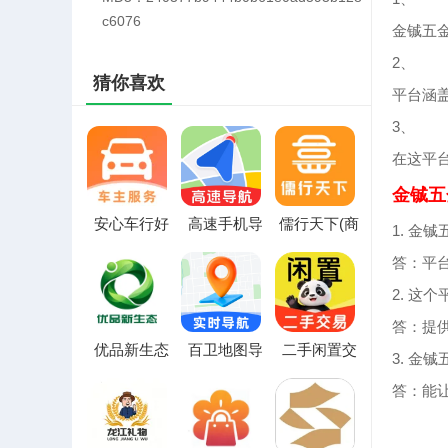
c6076
金铖五
2、
猜你喜欢
平台涵
3、
在这平
金铖五
安心车行好
高速手机导
儒行天下(商
1. 金
车主2026最
航2026最新
业服务平台)
答：平
新版本
版本
2. 这
答：提
优品新生态
百卫地图导
二手闲置交
3. 金
2026官方最
航最新手机
易仓(二手交
新版本
版
易工具)
答：能