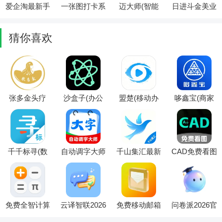
爱企淘最新手
一张图打卡系
迈大师(智能
日进斗金美业
机版
统最新手机版
商业平台)
(美业收银管
理)
猜你喜欢
张多金头疗
沙盒子(办公
盟楚(移动办
哆鑫宝(商家
2026官方最新
安全App)
公平台)
收款助手)
版本
千千标寻(数
自动调字大师
千山集汇最新
CAD免费看图
据云服务平
(智能阅读工
手机版
师(CAD图纸
台)
具)
查看工具)
免费全智计算
云译智联2026
免费移动邮箱
问卷派2026官
器(专业计算
官方最新版本
最新手机版
方最新版本