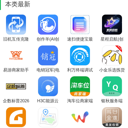
本类最新
旧机互传克隆
创作羊(AI创
速扫便捷宝最
星程启航(创
换机(换机数
作工具)
新手机版
业服务平台)
据工具平台)
易游商家助手
电销冠军(电
利万终端调试
小金乐选拣货
(游戏陪玩管
销管理软件)
软件(终端设
端2026最新版
理平台)
备调试)
本
企数标普2026
H3C能源云
淘车位商家端
银秋服务端
最新版本
2026官方最新
(停车场管理
(银秋办公小
版本
助手)
工具)