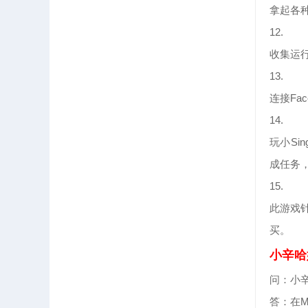
拿起各
12.
收集运行
13.
连接Fa
14.
玩小Si
成任务
15.
此游戏
买。
小辛哈
问：小辛
答：在M