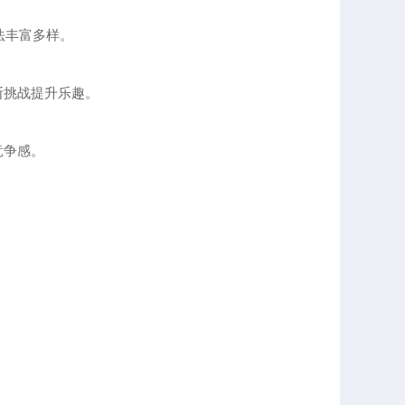
法丰富多样。
断挑战提升乐趣。
竞争感。