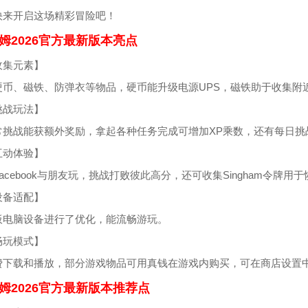
快来开启这场精彩冒险吧！
姆2026官方最新版本亮点
收集元素】
硬币、磁铁、防弹衣等物品，硬币能升级电源UPS，磁铁助于收集附
挑战玩法】
常挑战能获额外奖励，拿起各种任务完成可增加XP乘数，还有每日挑
互动体验】
acebook与朋友玩，挑战打败彼此高分，还可收集Singham令牌用
设备适配】
板电脑设备进行了优化，能流畅游玩。
畅玩模式】
费下载和播放，部分游戏物品可用真钱在游戏内购买，可在商店设置
姆2026官方最新版本推荐点