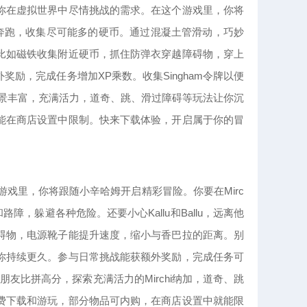
你在虚拟世界中尽情挑战的需求。在这个游戏里，你将
上奔跑，收集尽可能多的硬币。通过混凝土管滑动，巧妙
比如磁铁收集附近硬币，抓住防弹衣穿越障碍物，穿上
励，完成任务增加XP乘数。收集Singham令牌以便
戏场景丰富，充满活力，道奇、跳、滑过障碍等玩法让你沉
能在商店设置中限制。快来下载体验，开启属于你的冒
在这个游戏里，你将跟随小辛哈姆开启精彩冒险。你要在Mirc
，躲避各种危险。还要小心Kallu和Ballu，远离他
碍物，电源靴子能提升速度，缩小与香巴拉的距离。别
你持续更久。参与日常挑战能获额外奖励，完成任务可
k与朋友比拼高分，探索充满活力的Mirchi纳加，道奇、跳
费下载和游玩，部分物品可内购，在商店设置中就能限