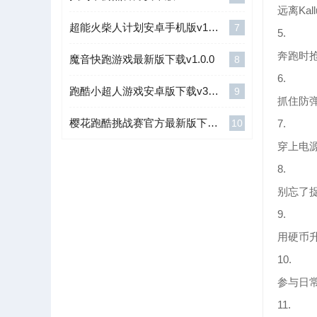
远离Ka
超能火柴人计划安卓手机版v1.0.1
7
5.
奔跑时
魔音快跑游戏最新版下载v1.0.0
8
6.
跑酷小超人游戏安卓版下载v300.1.0
9
抓住防
樱花跑酷挑战赛官方最新版下载v1.0.1
10
7.
穿上电
8.
别忘了
9.
用硬币
10.
参与日
11.