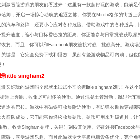
欢刺激冒险游戏的朋友们看过来！这里有一款超好玩的游戏，能满足
辛哈姆，开启一场惊心动魄的追逐之旅。你要在Mirchi格尔的街道
入的汽车和路障，还要小心应对各种危险。借助游戏中的各种道具，
子提升速度，缩小与目标香巴拉的距离。你还能参与日常挑战获取额外奖
时恢复。而且，你可以和Facebook朋友连接对战，挑战高分。游
。关键是，它完全免费下载和播放，虽然有些游戏物品可内购，但也
吧！
ittle singham2
激又好玩的游戏吗？那就来试试小辛哈姆little singham2吧！
的街道上奔跑，收集尽可能多的硬币。通过混凝土管滑动，跳过汽车和路障
续追逐香巴拉。游戏中有磁铁可收集附近硬币，有防弹衣助你穿越障
拿火箭队成员，它们能帮你轻松收集硬币。硬币可用来升级道具，让
乘数。收集Singham令牌，关键时刻恢复使用。还能连接Faceboo
过障碍，享受游戏乐趣。而且此游戏专为平板电脑设备优化，完全免