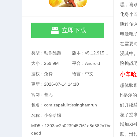
嘿，喜
化身小
跳过传
立即下载
电源靴
在需要
类型：动作酷跑
版本：v5.12.915 手机版
浸其中
险挑战
大小：259.9M
平台：Android
授权：免费
语言：中文
小辛哈姆l
更新：2026-07-14 14:10
想体验刺
官网：暂无
hi格尔
们并继
包名：com.zapak.littlesinghamrun
忘了捉
名称：小辛哈姆
增加XP
MD5：1303ac2b0239457f61a8d582a7be
dadd
跃、滑