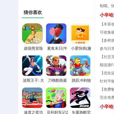
制哦。
猜你喜欢
小辛哈
【丰富
可收集
【多样
超级熊冒险
素食末日(牛
小爱快跑(趣
参与日
超级菜单版
排战斗游戏)
味跑酷游戏)
【社交
2026官方最
新版本
能连接F
【优化
波斯王子: 大
刀锋酷跑最
跳跃冲刺物
针对平
逃亡2解锁全
新手机版
语(高空赛道
【免费
部最新手机
跑酷游戏)
版
完全免
小辛哈
速度之星功
菲利刹车记2
矢量跑酷官