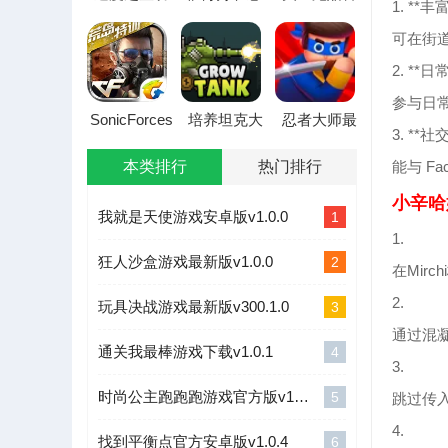
1. **
能菜单汉化
无限金币破
方正版下载
版2026最新
解版
可在街
版本
2. **
参与日
SonicForces
培养坦克大
忍者大师最
3. **
最新手机版
师英雄1999
新手机版
菜单
本类排行
热门排行
能与 F
小辛哈
我就是天使游戏安卓版v1.0.0
1
1.
狂人沙盒游戏最新版v1.0.0
2
在Mir
2.
玩具决战游戏最新版v300.1.0
3
通过混
通关我最棒游戏下载v1.0.1
4
3.
时尚公主跑跑跑游戏官方版v1.0.1
5
跳过传
4.
找到平衡点官方安卓版v1.0.4
6