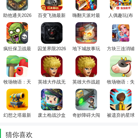
助他通关2026
百变飞驰最新
嗨翻天派对最
人偶趣玩(布
官方最新版本
手机版
新手机版
娃娃沙盒游
戏)
疯狂保卫战最
囚笼界限2026
地下城故事玩
方块三连消辅
新手机版
最新版本
家自制菜单
助菜单(方块
2026最新版本
消除游戏)
牧场物语：天
英雄大作战无
英雄大作战超
牧场物语：失
空树村2026最
敌神罚版最新
级疯狂版2026
落的山谷(牧
新版本
手机版
官方最新版本
场经营游戏)
幻想之塔最新
废土枪战沙盒
奇妙障碍大闯
被遗弃的星球
手机版
2026最新版本
关(末日生存
中文(像素冒
游戏)
险游戏)
猜你喜欢