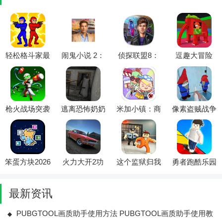
轻松格斗家最
闹鬼小说 2：
侦探联盟8：
逗趣大冒险
新手机版
隐藏物品完整
冒险完整免谷
(脑腐脑冒险
版2026最新版
歌最新手机版
游戏)
本
枪火战场突袭
逃离恐怖奶奶
米加小镇：商
像素盗贼战争
(射击冒险游
2026官方最新
店2026最新版
最新手机版
戏)
版本
本
笨蛋方块2026
火力大开2功
这个监狱归我
勇者跑酷乐园
最新版本
能菜单(俄罗
管(冒险逃脱
2026官方最新
斯汽车游戏)
游戏)
版本
最新资讯
PUBGTOOL画质助手使用方法 PUBGTOOL画质助手使用教