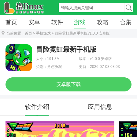
首页
安卓
软件
游戏
攻略
合集
当前位置：
首页
>
手机游戏
> 冒险霓虹最新手机版v1.0.0 安卓版
冒险霓虹最新手机版
大小：191.8M
版本：v1.0.0 安卓版
类别：角色扮演
更新：2026-07-08 08:03
安卓版下载
软件介绍
应用信息