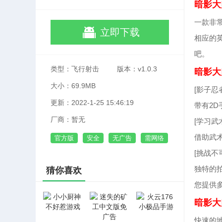
暗影大
一款非
立即下载
相应的
吧。
类型：飞行射击
版本：v1.0.3
暗影大
大小：69.9MB
[影子忍
更新：2022-1-25 15:46:19
带有2
厂商：暂无
[学习
借助武
官方版
安全
无广告
需网络
[挑战不
独特的
猜你喜欢
您提供
暗影大
快速的地