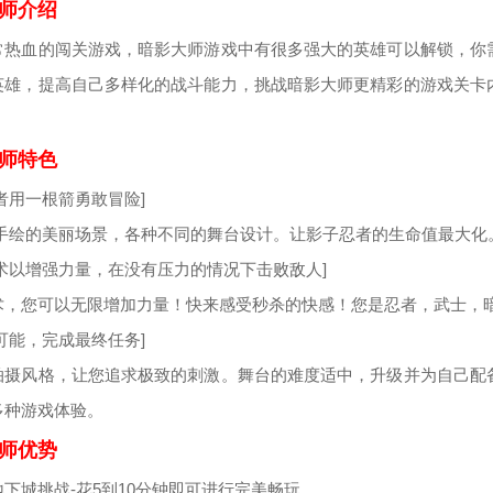
师介绍
常热血的闯关游戏，暗影大师游戏中有很多强大的英雄可以解锁，你
英雄，提高自己多样化的战斗能力，挑战暗影大师更精彩的游戏关卡
师特色
者用一根箭勇敢冒险]
D手绘的美丽场景，各种不同的舞台设计。让影子忍者的生命值最大化
武术以增强力量，在没有压力的情况下击败敌人]
术，您可以无限增加力量！快来感受秒杀的快感！您是忍者，武士，
可能，完成最终任务]
拍摄风格，让您追求极致的刺激。舞台的难度适中，升级并为自己配
多种游戏体验。
师优势
下城挑战-花5到10分钟即可进行完美畅玩