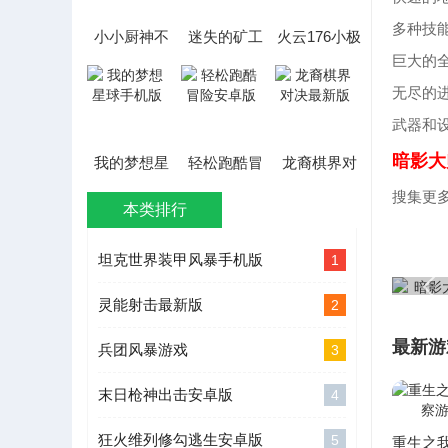
多种技
小小厨神不
迷失的矿工
火云176小极
好惹游戏
中文版免广
品手游
巨大的
告
无尽的
武器和
暗影大
我的梦想星
轻松跑酷冒
龙裔棋界对
球手机版
险安卓版
决最新版
搜集更
本类排行
坦克世界装甲风暴手机版
1
灵能射击最新版
2
最新游
兵团风暴游戏
3
末日枪神出击安卓版
4
狂火维列修勾逃生安卓版
5