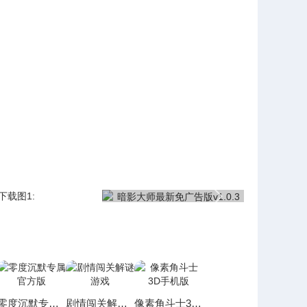
零度沉默专属官方版
剧情闯关解谜游戏
像素角斗士3D手机版