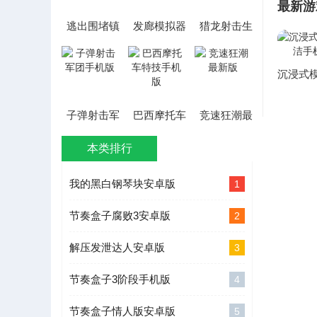
最新游
逃出围堵镇
发廊模拟器
猎龙射击生
游戏
最新版
存冒险安卓
版
子弹射击军
巴西摩托车
竞速狂潮最
团手机版
特技手机版
新版
本类排行
我的黑白钢琴块安卓版
1
节奏盒子腐败3安卓版
2
解压发泄达人安卓版
3
节奏盒子3阶段手机版
4
节奏盒子情人版安卓版
5