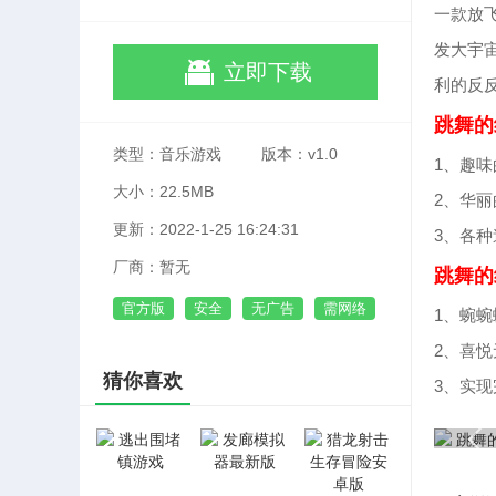
一款放
发大宇
立即下载
利的反
跳舞的
类型：音乐游戏
版本：v1.0
1、趣
大小：22.5MB
2、华
更新：2022-1-25 16:24:31
3、各
厂商：暂无
跳舞的
官方版
安全
无广告
需网络
1、蜿
2、喜
猜你喜欢
3、实