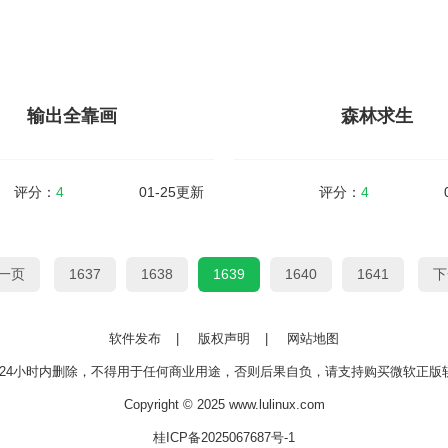
火柴人大战（SAH）是一款火柴人题
植物大战僵尸2蒸汽时代高清版也
格斗类型的游戏，在游戏中玩家可以
版，此版本已经破解了购买道具不
择不同的角色参与到格斗冒险之中，
支付界面，直接购买成功。并且支
丰富的技能与连招可以进行释放，通
下购买，如有卡住的情况出现重进
.
熟悉的画风...
输出全靠画
森林求生
查看详情
查看详情
评分：
4
01-25更新
评分：
4
输出全靠画
森林求生
一页
1637
1638
1639
1640
1641
下
MB
v2.5.0
大小：64MB
(Draw Defense)是一款需要玩家排
森林求生是一款画面非常精美的
软件发布
|
版权声明
|
网站地图
策略对战游戏，多种玩法模式，有魔
游。在游戏中玩家被困在了一个森
各种兵种供玩家选择，您只需要手指
救的你只好开始“荒野求生”的挑战，
24小时内删除，不得用于任何商业用途，否则后果自负，请支持购买微软正版软
布阵，随时打开就能玩的游戏，...
物品材料，利用你的智慧将...
Copyright © 2025 www.lulinux.com
桂ICP备2025067687号-1