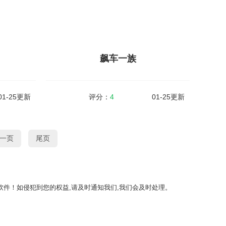
是无限内购
Liminality(音游)，是一款最新的二次元音乐节
会弹出任何
奏闯关类游戏，该游戏中拥有非常精美的画风
持飞行模式
和海量的音乐，玩家可以在游戏中选择不同的
即可。还是
音乐进行热舞互动，游戏中还有不同的小...
飙车一族
查看详情
01-25更新
评分：
4
01-25更新
飙车一族
一页
尾页
v1.0.6
大小：67MB
v0.1
冒险求生手
飙车一族是一款超逼真的赛车驾驶模拟游戏，
林，无人援
游戏采用了超级逼真的3D画面表现，还有各种
收集周围的
好玩的模式等你探索，极致挑战的赛道，非常
件！如侵犯到您的权益,请及时通知我们,我们会及时处理。
考验玩家的手速能力，每种赛道不同的玩法，
使玩家享...