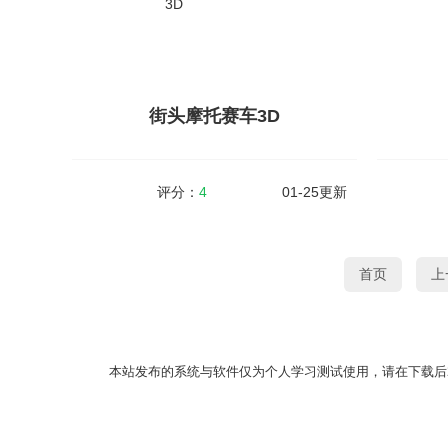
武器投掷2(武器投掷RPG2:悠久之空岛)是一款
动感超人
像素风格的冒险类手游，给人红白机时代怀旧
材的动作
的感觉。游戏最近在抖音还有其他游戏平台也
自由的选
非常的火爆，提供了很多攻略，像乱射流啥
游戏拥有
的。...
过操作去..
街头摩托赛车3D
查看详情
评分：
4
01-25更新
街头摩托赛车3D
首页
上
大小：69MB
v1.1
大小：76
街头摩托赛车3D(Fire Bike Racing motoGp)，
输出全靠画
是一款超逼真的摩托驾驶模拟游戏，游戏运用
兵布阵的
了超级逼真的3D画面表现，玩家在驾驶摩托车
法药水和
本站发布的系统与软件仅为个人学习测试使用，请在下载后
过程中，高度还原了现...
滑动即可