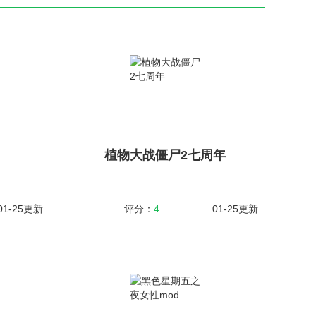
植物大战僵尸2七周年
01-25更新
评分：
4
01-25更新
植物大战僵尸2七周年
v1.6.2
大小：384MB
v2.5.3
是一款火柴人
植物大战僵尸2七周年更新了大量植物，不仅有
戏中玩家可
周年寻宝和宝箱等惊喜奖励，还有全新关卡和