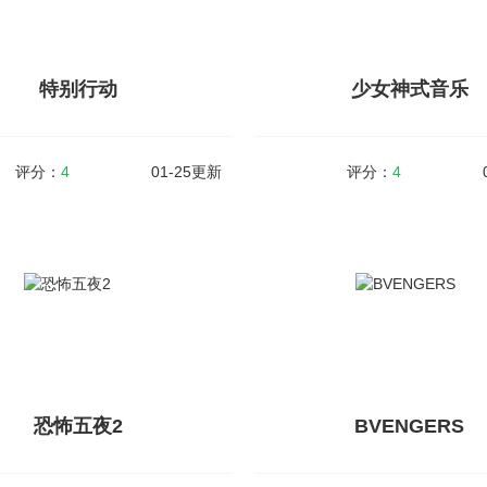
枪械武器进行作战，丰富的场景画面
以自由的选择不同的武器装备参
分的刺激上手，玩家还可以通过完成...
中，经典的火柴人形象角色，拥有丰富的
特别行动
少女神式音乐
查看详情
查看详情
评分：
4
01-25更新
评分：
4
特别行动
少女神式音乐
5MB
v2.9
大小：78MB
Special Ops）是一款第一人称的视
少女神式音乐是一款音乐为主题的
射击类型的游戏，在游戏中玩家可以
在这里你可以收听到各种不同的音
手中的武器去击杀所有的敌人，完成
格的音乐带来的听觉冲击，给你震
定任务目标就可以解锁更多的装备...
验。简约大气的游戏风格，趣味的
在其中。丰...
恐怖五夜2
BVENGERS
查看详情
查看详情