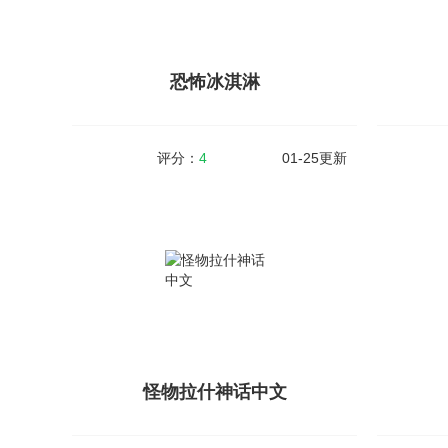
作，接女孩，根据剧情的需求灵活变通，去体
择不同的
验真实的开车，场景画质清晰唯美，真实的模
玩起来十
拟驾驶，对模...
恐怖冰淇淋
查看详情
评分：
4
01-25更新
恐怖冰淇淋
大小：113MB
v1.1.2
大小：11
恐怖冰淇淋是一款非常考验玩家心里承受能力
特别行动（
的恐怖逃生小游戏，游戏玩法十分刺激，你的
角的枪战
朋友被一个叫罗德的坏人给绑架了，为了救出
通过自己
自己的朋友和防止更多的小朋友受害，你需要
游戏的指
在不同的场...
怪物拉什神话中文
查看详情