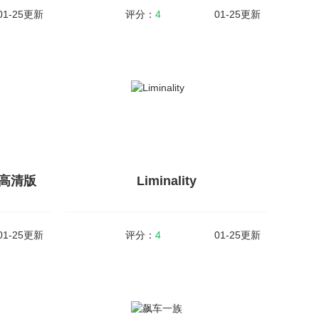
01-25更新
评分：
4
01-25更新
炫舞吧舞法天女
v1.0
大小：61MB
v1.0.6
题的休闲动作
炫舞吧舞法天女是一款3D音乐节奏类游戏。舞
的装配不同
法天女想必大家并不陌生，通过同名动漫改编
家可以与自
而来的这款游戏。游戏主要是以音乐节奏为
..
主，但是玩家还可以根据自己的喜好对这些二
次元人物形...
高清版
Liminality
查看详情
01-25更新
评分：
4
01-25更新
高清版
Liminality
v2.4
大小：87MB
v1.0.1