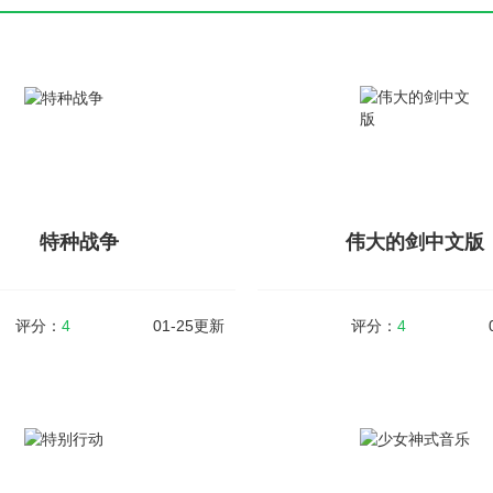
特种战争
伟大的剑中文版
评分：
4
01-25更新
评分：
4
特种战争
伟大的剑中文版
8MB
v1.0.6
大小：109MB
BattleOps）是一款大型高画质射击
伟大的剑中文版（Great Sword）
的游戏，在游戏中玩家可以自由的选
题材的动作冒险类型的游戏，在游