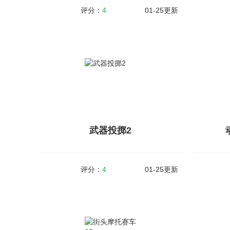
评分：
4
01-25更新
怪物拉什神话中文
大小：85MB
v1.031
大小：27
怪物拉什神话中文是一款拥有一定策略玩法内
恐怖五夜
容的动作格斗类型的游戏，在游戏中玩家可以
游戏中玩
自由的选择不同的武器装备参与到战斗冒险之
须尽快逃
中，游戏拥有十分清新简洁的画面内容设定，
之前，根
简单的游戏...
索，解开一.
武器投掷2
查看详情
评分：
4
01-25更新
武器投掷2
大小：96MB
v1.3
大小：79