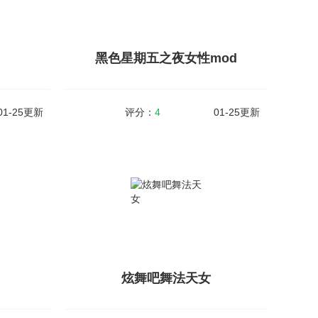
与到战斗之
玩法哦。此版本现已破解了9W多的钻石和金
战斗...
币，并且上线就有全5阶植物、全植物装扮挂
件、种植...
黑色星期五之夜女性mod
查看详情
01-25更新
评分：
4
01-25更新
黑色星期五之夜女性mod
v1.0.1
大小：161MB
v0.2.7
手指游戏，
黑色星期五之夜女性mod(Friday Night Funkin)
乐，不同风
是一款大神玩家自主改编的同人音乐游戏，此
撼的游戏体
版本专为女性射击，画风和难度都更加的女性
游戏玩法尽
化，所有角色都有穿着小裙...
炫舞吧舞法天女
查看详情