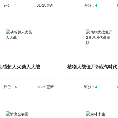
评分：
4
01-25更新
评分：
4
恐怖五夜2
BVENGERS
MB
v1.0.4
大小：50MB
2是一款非常刺激的冒险逃脱手游。在
Bvengers是以「B-FAMILY」为主
家被困在了一个恐怖的密室中，你必
射击手游。在游戏中玩家可以自由
离，否则会有生命危险！在危险来临
的武器，拥有丰富的玩法模式，玩
据游戏场景寻找至关重要的逃脱线
己的好友一起联机进行开黑游玩，游戏.
..
动感超人火柴人大战
植物大战僵尸2蒸汽时代
查看详情
查看详情
评分：
4
01-25更新
评分：
4
动感超人火柴人大战
植物大战僵尸2蒸汽时代
MB
v1.0.218
大小：368MB