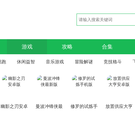
游戏
攻略
合集
酷跑
休闲益智
音乐游戏
冒险解谜
竞技格斗
幽影之刃安卓
曼波冲锋侠最
修罗的试炼手
放置供应大亨
版
新版
机版
安卓版