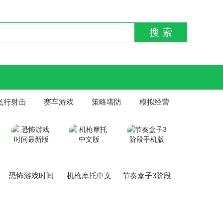
搜 索
飞行射击
赛车游戏
策略塔防
模拟经营
恐怖游戏时间
机枪摩托中文
节奏盒子3阶段
最新版
版
手机版