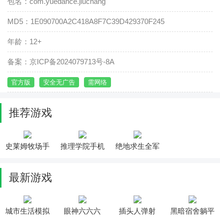
包名：com.yuedance.jiuchang
MD5：1E090700A2C418A8F7C39D429370F245
年龄：12+
备案：京ICP备2024079713号-8A
官方版
安全无广告
需网络
推荐游戏
史莱姆牧场手
推理学院手机
绝地求生全军
机版中文正版
出击正版2023
最新游戏
城市生活模拟
眼神六六六
插头人弹射
黑暗宿舍躺平