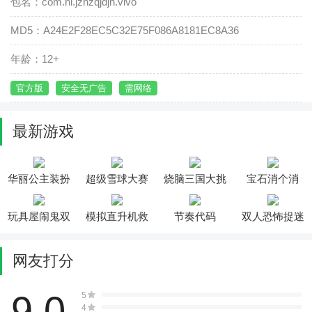
包名：com.hl.jzhzqjdjh.vivo
MD5：A24E2F28EC5C32E75F086A8181EC8A36
年龄：12+
官方版
安全无广告
需网络
最新游戏
华丽公主装扮
超级雪球大赛
烧脑三国大挑
宝石消个消
化妆
战
玩具屋闹鬼双
模拟直升机救
节奏代码
双人恐怖捉迷
人版
援
藏
网友打分
9.0
5
4