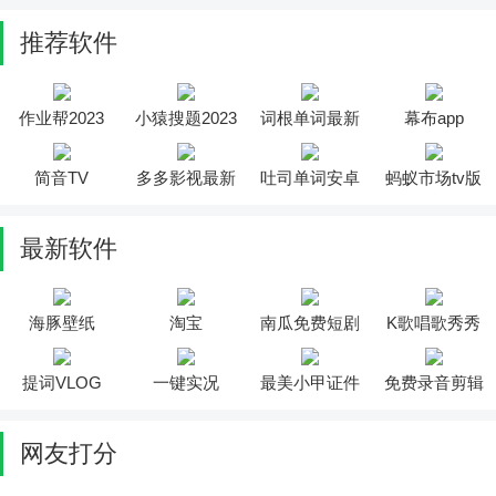
推荐软件
作业帮2023
小猿搜题2023
词根单词最新
幕布app
版
简音TV
多多影视最新
吐司单词安卓
蚂蚁市场tv版
版
版
最新软件
海豚壁纸
淘宝
南瓜免费短剧
K歌唱歌秀秀
提词VLOG
一键实况
最美小甲证件
免费录音剪辑
照
网友打分