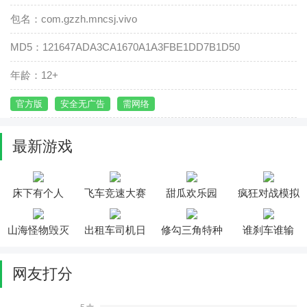
包名：com.gzzh.mncsj.vivo
MD5：121647ADA3CA1670A1A3FBE1DD7B1D50
年龄：12+
官方版
安全无广告
需网络
最新游戏
床下有个人
飞车竞速大赛
甜瓜欢乐园
疯狂对战模拟
器
山海怪物毁灭
出租车司机日
修勾三角特种
谁刹车谁输
城市
记
部队
网友打分