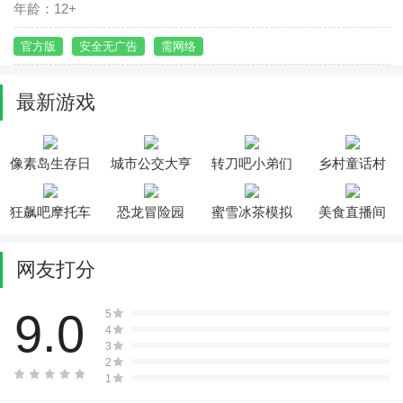
年龄：12+
官方版
安全无广告
需网络
最新游戏
像素岛生存日
城市公交大亨
转刀吧小弟们
乡村童话村
记
狂飙吧摩托车
恐龙冒险园
蜜雪冰茶模拟
美食直播间
器
网友打分
9.0
5
4
3
2
1