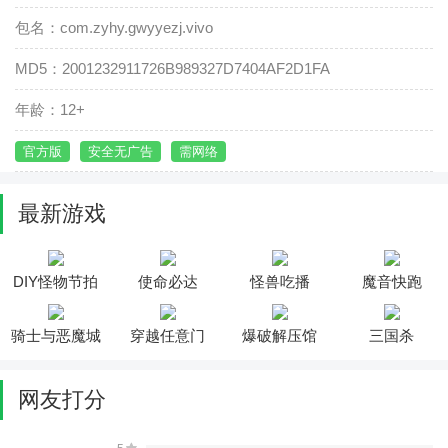
包名：com.zyhy.gwyyezj.vivo
MD5：2001232911726B989327D7404AF2D1FA
年龄：12+
官方版
安全无广告
需网络
最新游戏
DIY怪物节拍
使命必达
怪兽吃播
魔音快跑
骑士与恶魔城
穿越任意门
爆破解压馆
三国杀
网友打分