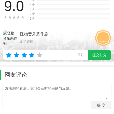
9.0
5
4
3
2
1
怪物音乐恶作剧
多半好评
很好
提交打分
网友评论