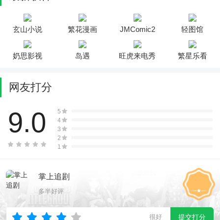
玄山小说
繁花漫画
JMComic2
轻图馆
奶思影视
岛遇
旺虎来电秀
繁星乐看
网友打分
9.0
5
4
3
2
1
掌上追剧
多半好评
很好
提交打分