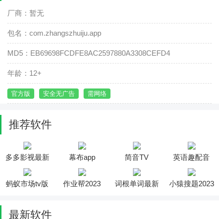
厂商：暂无
包名：com.zhangszhuiju.app
MD5：EB69698FCDFE8AC2597880A3308CEFD4
年龄：12+
官方版
安全无广告
需网络
推荐软件
多多影视最新
幕布app
简音TV
英语趣配音
版
蚂蚁市场tv版
作业帮2023
词根单词最新
小猿搜题2023
版
最新软件