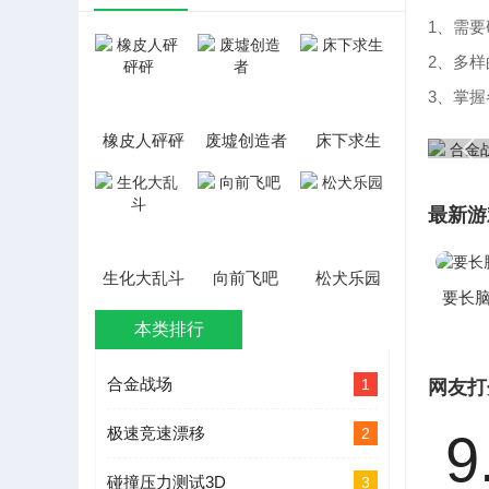
1、需
2、多
3、掌
橡皮人砰砰
废墟创造者
床下求生
砰
最新游
生化大乱斗
向前飞吧
松犬乐园
要长
本类排行
合金战场
1
网友打
极速竞速漂移
2
9
碰撞压力测试3D
3