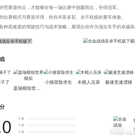
要研究赛道特点，才能够在每一场比赛中脱颖而出，夺得冠军。
样的比赛模式与赛道环境，给你丰富多彩、永不枯燥的赛车体验。
握各种高难度的驾驶技巧与战术策略，展现出你作为顶尖车手的卓越风
戏
脑子了
小猫冒险求生
木棍人压床
极速竞速漂移
盖瑞模组世界模拟
分
5
.0
4
3