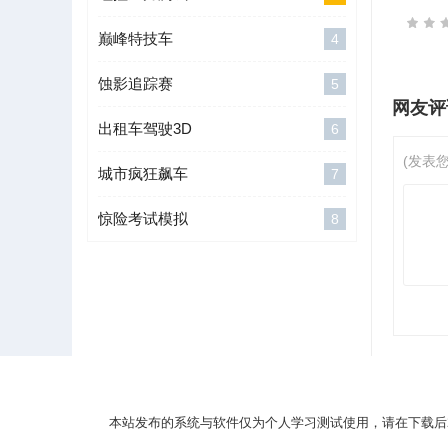
巅峰特技车
4
蚀影追踪赛
5
网友评
出租车驾驶3D
6
(发表
城市疯狂飙车
7
惊险考试模拟
8
本站发布的系统与软件仅为个人学习测试使用，请在下载后