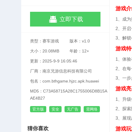
游戏介
立即下载
1、成
2、开
3、解
类型：赛车游戏
版本：v1.0
游戏特
大小：20.08MB
年龄：12+
1、体
更新：2025-9-9 16:05:46
2、在
厂商：南京兄游信息科技有限公司
3、一
包名：com.bthgame.hjzc.apk.huawei
游戏亮
MD5：C73A58715A28C1755006D8B15A
AE4B27
1、升
2、探
官方版
安全
无广告
需网络
3、展
猜你喜欢
游戏玩