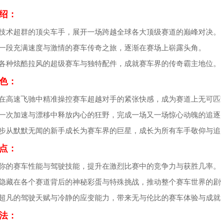
绍：
为技术超群的顶尖车手，展开一场跨越全球各大顶级赛道的巅峰对决。
启一段充满速度与激情的赛车传奇之旅，逐渐在赛场上崭露头角。
锁各种炫酷拉风的超级赛车与独特配件，成就赛车界的传奇霸主地位。
色：
验在高速飞驰中精准操控赛车超越对手的紧张快感，成为赛道上无可匹
每一次加速与漂移中释放内心的狂野，完成一场又一场惊心动魄的追逐
步步从默默无闻的新手成长为赛车界的巨星，成长为所有车手敬仰与追
点：
级你的赛车性能与驾驶技能，提升在激烈比赛中的竞争力与获胜几率。
索隐藏在各个赛道背后的神秘彩蛋与特殊挑战，推动整个赛车世界的剧
现超凡的驾驶天赋与冷静的应变能力，带来无与伦比的赛车体验与成就
法：