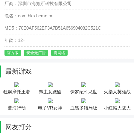
厂商：深圳市海氪斯科技有限公司
包名：com.hks.hcmn.mi
MD5：70E0AF562EF3A7B51A656904082C521C
年龄：12+
官方版
安全无广告
需网络
最新游戏
狂飙摩托王者
瓢虫女跑酷
侏罗纪恐龙世
火柴人英雄战
界
争遗产
蓝海行动
电子VR女神
血钱多结局版
小红帽大战大
灰狼2
网友打分