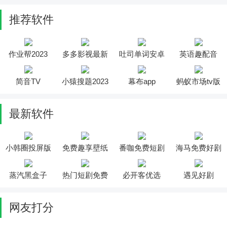
推荐软件
作业帮2023
多多影视最新
吐司单词安卓
英语趣配音
版
版
简音TV
小猿搜题2023
幕布app
蚂蚁市场tv版
最新软件
小韩圈投屏版
免费趣享壁纸
番咖免费短剧
海马免费好剧
蒸汽黑盒子
热门短剧免费
必开客优选
遇见好剧
看
网友打分