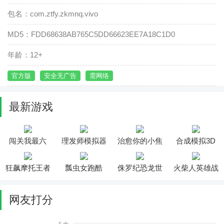
包名：com.ztfy.zkmnq.vivo
MD5：FDD68638AB765C5DD66623EE7A18C1D0
年龄：12+
官方版
安全无广告
需网络
最新游戏
闯关我最六
理发师模拟器
治愈你的小焦
合成模拟3D
虑
狂飙摩托王者
瓢虫女跑酷
侏罗纪恐龙世
火柴人英雄战
界
争遗产
网友打分