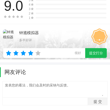
9.0
5
4
3
2
1
钟馗模拟器
多半好评
很好
提交打分
网友评论